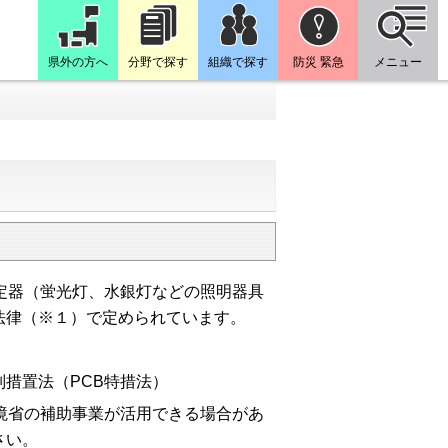
県外の方へ
分野で探す
組織で探す
防災 緊急
メニュー
定器（蛍光灯、水銀灯などの照明器具
法律（※１）で定められています。
措置法（PCB特措法）
環境省の補助事業が活用できる場合があ
さい。