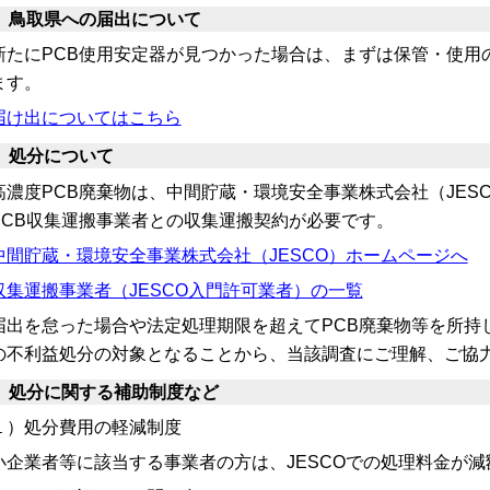
 鳥取県への届出について
たにPCB使用安定器が見つかった場合は、まずは保管・使用
ます。
届け出についてはこちら
 処分について
濃度PCB廃棄物は、中間貯蔵・環境安全事業株式会社（JES
PCB収集運搬事業者との収集運搬契約が必要です。
中間貯蔵・環境安全事業株式会社（JESCO）ホームページへ
収集運搬事業者（JESCO入門許可業者）の一覧
届出を怠った場合や法定処理期限を超えてPCB廃棄物等を所持
の不利益処分の対象となることから、当該調査にご理解、ご協
 処分に関する補助制度など
１）処分費用の軽減制度
小企業者等に該当する事業者の方は、JESCOでの処理料金が