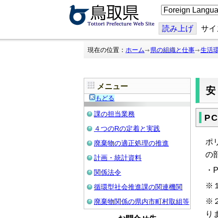
こ
の
ペ
ー
読み上げ
サイ
ジ
を
翻
現在の位置：
ホーム
県の組織と仕事
生活
訳
す
る
メニュー
もどる
課の担当業務
P
４つのRの定着と実践
ポ
廃棄物の適正処理の推進
の
計画・統計資料
・
関係法令
※
循環型社会推進課の関連機関
※
廃棄物関係の県内市町村取組等
り