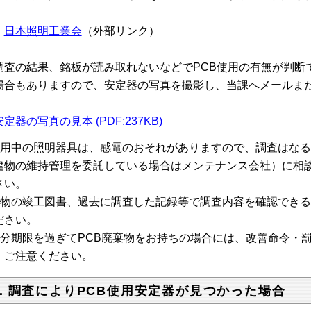
４
日本照明工業会
（外部リンク）
調査の結果、銘板が読み取れないなどでPCB使用の有無が判断
場合もありますので、安定器の写真を撮影し、当課へメールま
安定器の写真の見本 (PDF:237KB)
使用中の照明器具は、感電のおそれがありますので、調査はな
建物の維持管理を委託している場合はメンテナンス会社）に相
さい。
建物の竣工図書、過去に調査した記録等で調査内容を確認でき
ださい。
処分期限を過ぎてPCB廃棄物をお持ちの場合には、改善命令・
、ご注意ください。
．調査によりPCB使用安定器が見つかった場合