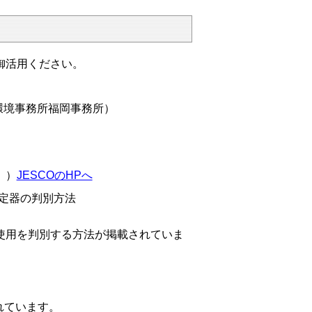
御活用ください。
環境事務所福岡事務所）
））
JESCOのHPへ
安定器の判別方法
使用を判別する方法が掲載されていま
）
れています。