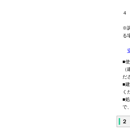
※
る
■
（
だ
■
く
■
で
２