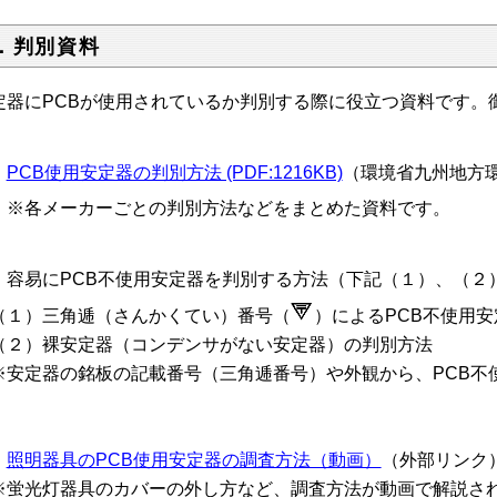
．判別資料
定器にPCBが使用されているか判別する際に役立つ資料です。
１
PCB使用安定器の判別方法 (PDF:1216KB)
（環境省九州地方
各メーカーごとの判別方法などをまとめた資料です。
 容易にPCB不使用安定器を判別する方法（下記（１）、（２
１）三角逓（さんかくてい）番号（
）によるPCB不使用
２）裸安定器（コンデンサがない安定器）の判別方法
安定器の銘板の記載番号（三角逓番号）や外観から、PCB不
。
３
照明器具のPCB使用安定器の調査方法（動画）
（外部リンク
蛍光灯器具のカバーの外し方など、調査方法が動画で解説さ