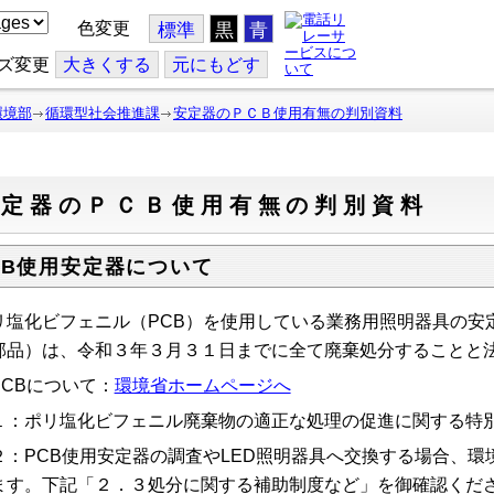
色変更
標準
黒
青
ズ変更
大
きくする
元
にもどす
環境部
循環型社会推進課
安定器のＰＣＢ使用有無の判別資料
安定器のＰＣＢ使用有無の判別資料
CB使用安定器について
リ塩化ビフェニル（PCB）を使用している業務用照明器具の安
部品）は、令和３年３月３１日までに全て廃棄処分することと
PCBについて：
環境省ホームページへ
１：ポリ塩化ビフェニル廃棄物の適正な処理の促進に関する特別
２：PCB使用安定器の調査やLED照明器具へ交換する場合、
ます。下記「２．３処分に関する補助制度など」を御確認くだ