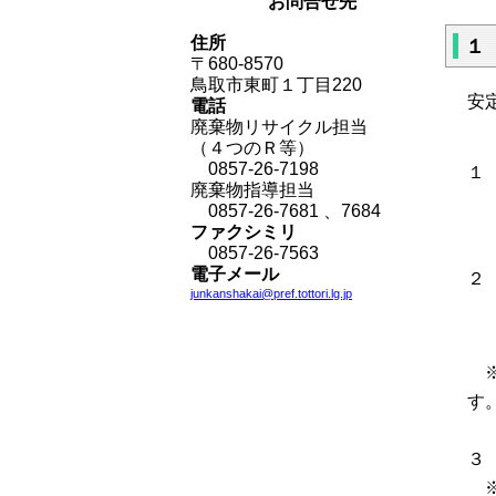
お問合せ先
住所
１
〒680-8570
鳥取市東町１丁目220
安
電話
廃棄物リサイクル担当
（４つのＲ等）
0857-26-7198
廃棄物指導担当
※
0857-26-7681
、
7684
ファクシミリ
0857-26-7563
電子メール
２
junkanshakai
@pref.tottori.lg.jp
（
（
※
す
※