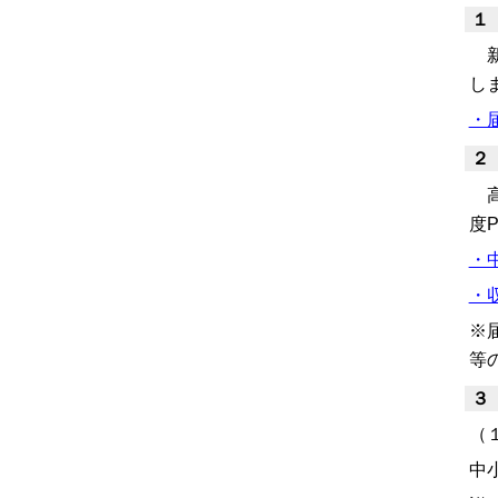
１
新
し
・
２
高
度
・
・
※
等
３
（
中