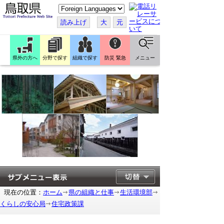
こ
の
ペ
読み上げ
大
元
ー
ジ
を
翻
訳
県外の方へ
分野で探す
組織で探す
防災 緊急
メニュー
す
る
現在の位置：
ホーム
県の組織と仕事
生活環境部
くらしの安心局
住宅政策課