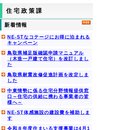
住宅政策課
新着情報
NE-STなコテージにお得に泊まれる
キャンペーン
鳥取県補足版確認申請マニュアル
（木造一戸建て住宅）を改訂しまし
た
鳥取県耐震改修促進計画を改定しま
した
中東情勢に係る住宅分野情報提供窓
口～住宅の供給に携わる事業者の皆
様へ～
NE-ST体感施設の建設費を補助しま
す
令和８年度住まいる支援事業は4月1