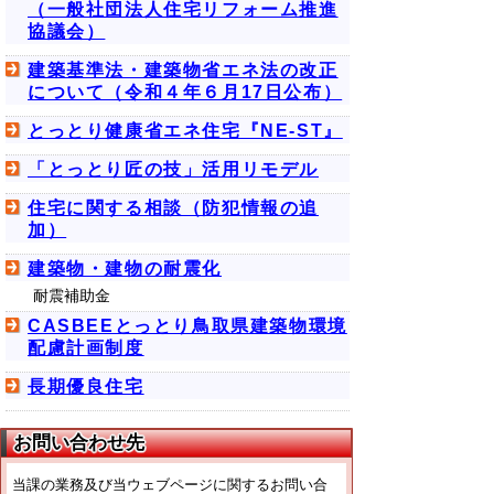
（一般社団法人住宅リフォーム推進
協議会）
建築基準法・建築物省エネ法の改正
について（令和４年６月17日公布）
とっとり健康省エネ住宅『NE-ST』
「とっとり匠の技」活用リモデル
住宅に関する相談（防犯情報の追
加）
建築物・建物の耐震化
耐震補助金
CASBEEとっとり鳥取県建築物環境
配慮計画制度
長期優良住宅
お問い合わせ先
当課の業務及び当ウェブページに関するお問い合