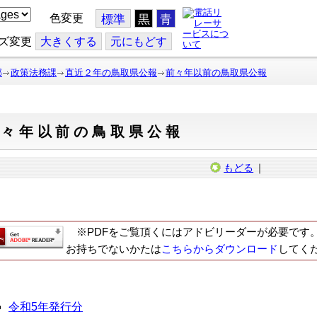
色変更
標準
黒
青
ズ変更
大
きくする
元
にもどす
部
政策法務課
直近２年の鳥取県公報
前々年以前の鳥取県公報
前々年以前の鳥取県公報
もどる
｜
※PDFをご覧頂くにはアドビリーダーが必要です
お持ちでないかたは
こちらからダウンロード
してく
令和5年発行分