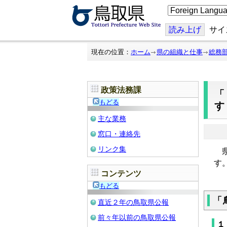
こ
の
ペ
ー
読み上げ
サイ
ジ
を
翻
現在の位置：
ホーム
県の組織と仕事
総務
訳
す
る
政策法務課
もどる
主な業務
窓口・連絡先
リンク集
県
す
コンテンツ
もどる
「
直近２年の鳥取県公報
前々年以前の鳥取県公報
１