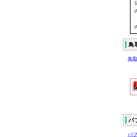
鳥
鳥取
パ
パ