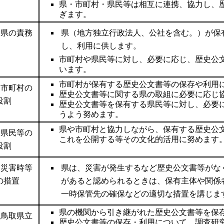
県・市町村・県民等は相互に連携、協力し、
ぎます。
○県の責務
県（地方独立行政法人、公社を含む。）が保
し、利用に供します。
市町村や県民等に対し、必要に応じ、歴史公
います。
市町村が保有する歴史公文書等の保存や利用
○市町村の
歴史公文書等に関する県の取組に必要に応じ
役割
歴史公文書等を保有する県民等に対し、必要
うよう努めます。
県や市町村と協力しながら、保有する歴史公
○県民等の
これを公開する等その文化的活用に努めます
役割
○災害時等
県は、災害が発生するなど歴史公文書等がな
の措置
があると認められるときは、保有主体や関係
一時保管先の確保などの適切な措置を講じま
県の機関から引き継がれた歴史公文書等を保
○鳥取県立
歴史公文書等の保存・利用について、調査研