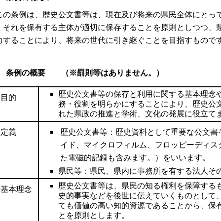
の条例は、歴史公文書等は、現在及び将来の県民全体にとっ
、それを保有する主体が適切に保存することを原則としつつ、
力することにより、将来の世代に引き継ぐことを目指すもので
 条例の概要 （※罰則等はありません。）
歴史公文書等の保存と利用に関する基本理念
○目的
務・役割を明らかにすることにより、歴史公
れた県政の推進と学術、文化の発展に役立て
○定義
歴史公文書等：歴史資料として重要な公文書
イド、マイクロフィルム、フロッピーディス
た電磁的記録も含みます。）をいいます。
県民等：県民、県内に事務所を有する法人そ
歴史公文書等は、県民の知る権利を保障する
○基本理念
史的事実などを後世に伝えていくものとして
ても価値の高い知的資源であることから、保
とを原則とします。