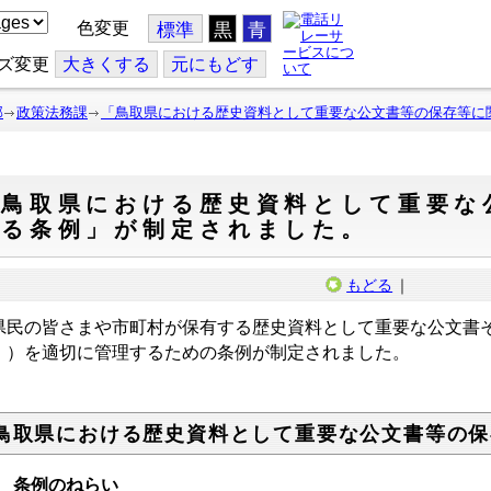
色変更
標準
黒
青
ズ変更
大
きくする
元
にもどす
部
政策法務課
「鳥取県における歴史資料として重要な公文書等の保存等に
「鳥取県における歴史資料として重要な
する条例」が制定されました。
もどる
｜
民の皆さまや市町村が保有する歴史資料として重要な公文書
。）を適切に管理するための条例が制定されました。
鳥取県における歴史資料として重要な公文書等の保
 条例のねらい