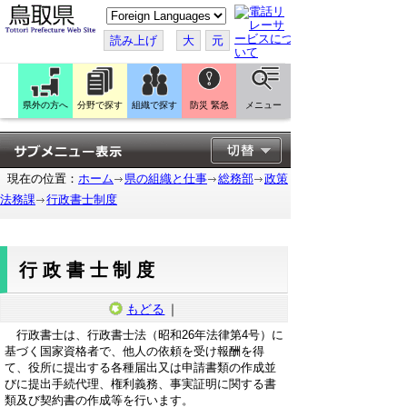
こ
の
ペ
読み上げ
大
元
ー
ジ
を
翻
訳
県外の方へ
分野で探す
組織で探す
防災 緊急
メニュー
す
る
現在の位置：
ホーム
県の組織と仕事
総務部
政策
法務課
行政書士制度
行政書士制度
もどる
｜
行政書士は、行政書士法（昭和26年法律第4号）に
基づく国家資格者で、他人の依頼を受け報酬を得
て、役所に提出する各種届出又は申請書類の作成並
びに提出手続代理、権利義務、事実証明に関する書
類及び契約書の作成等を行います。