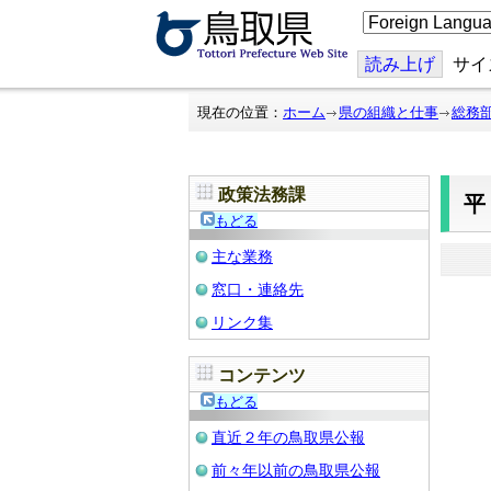
こ
の
ペ
ー
読み上げ
サイ
ジ
を
翻
現在の位置：
ホーム
県の組織と仕事
総務
訳
す
る
政策法務課
もどる
主な業務
窓口・連絡先
リンク集
コンテンツ
もどる
直近２年の鳥取県公報
前々年以前の鳥取県公報