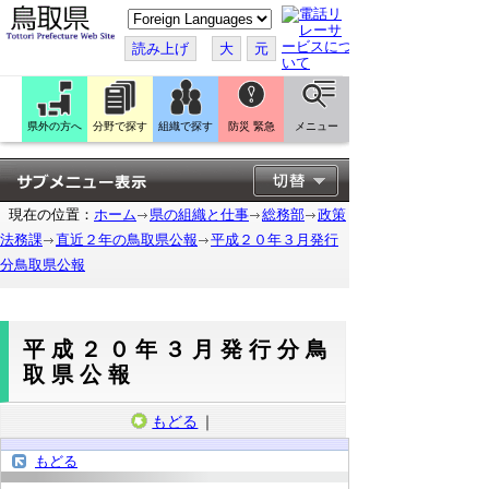
こ
の
ペ
読み上げ
大
元
ー
ジ
を
翻
訳
県外の方へ
分野で探す
組織で探す
防災 緊急
メニュー
す
る
現在の位置：
ホーム
県の組織と仕事
総務部
政策
法務課
直近２年の鳥取県公報
平成２０年３月発行
分鳥取県公報
平成２０年３月発行分鳥
取県公報
もどる
｜
もどる