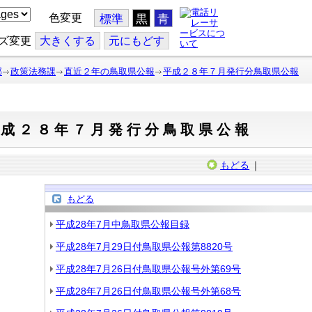
色変更
標準
黒
青
ズ変更
大
きくする
元
にもどす
部
政策法務課
直近２年の鳥取県公報
平成２８年７月発行分鳥取県公報
平成２８年７月発行分鳥取県公報
もどる
｜
もどる
平成28年7月中鳥取県公報目録
平成28年7月29日付鳥取県公報第8820号
平成28年7月26日付鳥取県公報号外第69号
平成28年7月26日付鳥取県公報号外第68号