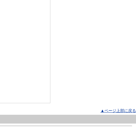
▲ページ上部に戻る