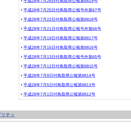
平成28年7月26日付鳥取県公報第8819号
平成28年7月25日付鳥取県公報号外第67号
平成28年7月22日付鳥取県公報第8818号
平成28年7月21日付鳥取県公報号外第66号
平成28年7月19日付鳥取県公報第8817号
平成28年7月15日付鳥取県公報第8816号
平成28年7月13日付鳥取県公報号外第65号
平成28年7月12日付鳥取県公報第8815号
平成28年7月8日付鳥取県公報第8814号
平成28年7月5日付鳥取県公報第8813号
平成28年7月1日付鳥取県公報第8812号
ビリティ