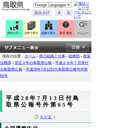
こ
の
ペ
読み上げ
大
元
ー
ジ
を
翻
訳
県外の方へ
分野で探す
組織で探す
防災 緊急
メニュー
す
る
現在の位置：
ホーム
県の組織と仕事
総務部
政策
法務課
直近２年の鳥取県公報
平成２８年７月発行
分鳥取県公報
平成28年7月13日付鳥取県公報号外第
65号
平成28年7月13日付鳥
取県公報号外第65号
もどる
｜