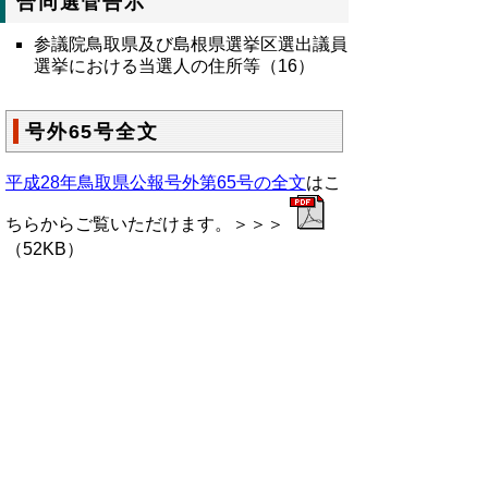
合同選管告示
参議院鳥取県及び島根県選挙区選出議員
選挙における当選人の住所等（16）
号外65号全文
平成28年鳥取県公報号外第65号の全文
はこ
ちらからご覧いただけます。＞＞＞
（52KB）
▲ページ上部に戻る
と
個人情報保護
|
リンクについて
|
著作権に
り
ついて
|
アクセシビリティ
ネ
鳥取県総務部政策法務課
ッ
住所 〒680-8570