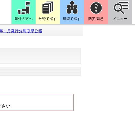
県外の方へ
分野で探す
組織で探す
防災 緊急
メニュー
年１月発行分鳥取県公報
。
ださい。