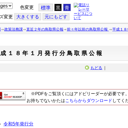
色変更
標準
黒
青
ズ変更
大
きくする
元
にもどす
部
政策法務課
直近２年の鳥取県公報
前々年以前の鳥取県公報
平成１８
平成１８年１月発行分鳥取県公報
もどる
｜
※PDFをご覧頂くにはアドビリーダーが必要です
お持ちでないかたは
こちらからダウンロード
してく
令和5年発行分