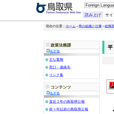
こ
の
ペ
ー
読み上げ
サイ
ジ
を
翻
現在の位置：
ホーム
県の組織と仕事
総務
訳
す
る
政策法務課
もどる
主な業務
窓口・連絡先
リンク集
コンテンツ
もどる
直近２年の鳥取県公報
前々年以前の鳥取県公報