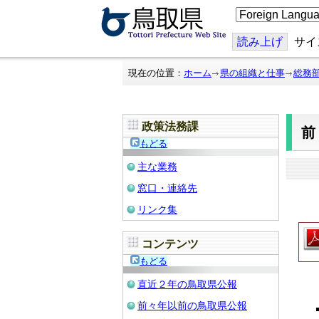
こ
の
ペ
ー
読み上げ
サイ
ジ
を
翻
現在の位置：
ホーム
県の組織と仕事
総務
訳
す
る
政策法務課
もどる
主な業務
窓口・連絡先
リンク集
コンテンツ
もどる
直近２年の鳥取県公報
前々年以前の鳥取県公報