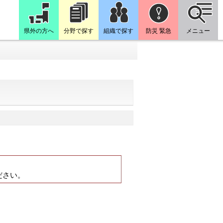
県外の方へ
分野で探す
組織で探す
防災 緊急
メニュー
。
ださい。