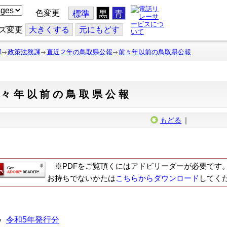
色変更
標準
黒
青
ズ変更
大
きくする
元
にもどす
部
政策法務課
直近２年の鳥取県公報
前々年以前の鳥取県公報
前々年以前の鳥取県公報
もどる
｜
※PDFをご覧頂くにはアドビリーダーが必要です
お持ちでないかたは
こちらからダウンロード
してく
令和5年発行分