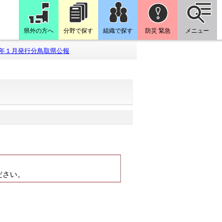
県外の方へ
分野で探す
組織で探す
防災 緊急
メニュー
年１月発行分鳥取県公報
。
ださい。