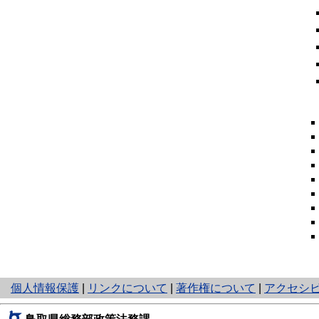
と
個人情報保護
|
リンクについて
|
著作権について
|
アクセシ
り
ネ