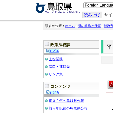
こ
の
ペ
ー
読み上げ
サイ
ジ
を
翻
現在の位置：
ホーム
県の組織と仕事
総務
訳
す
る
政策法務課
もどる
主な業務
窓口・連絡先
リンク集
コンテンツ
もどる
直近２年の鳥取県公報
前々年以前の鳥取県公報