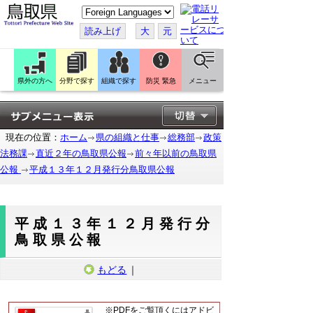
こ
の
ペ
読み上げ
大
元
ー
ジ
を
翻
訳
県外の方へ
分野で探す
組織で探す
防災 緊急
メニュー
す
る
現在の位置：
ホーム
県の組織と仕事
総務部
政策
法務課
直近２年の鳥取県公報
前々年以前の鳥取県
公報
平成１３年１２月発行分鳥取県公報
平成１３年１２月発行分
鳥取県公報
もどる
｜
※PDFをご覧頂くにはアドビ