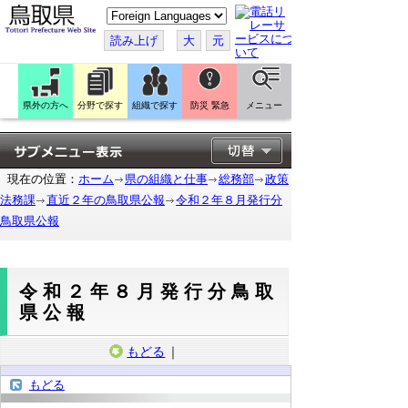
こ
の
ペ
読み上げ
大
元
ー
ジ
を
翻
訳
県外の方へ
分野で探す
組織で探す
防災 緊急
メニュー
す
る
現在の位置：
ホーム
県の組織と仕事
総務部
政策
法務課
直近２年の鳥取県公報
令和２年８月発行分
鳥取県公報
令和２年８月発行分鳥取
県公報
もどる
｜
もどる