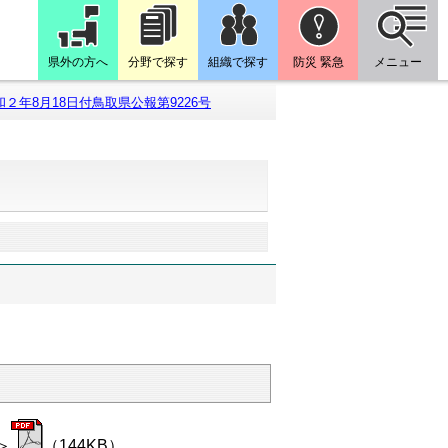
県外の方へ
分野で探す
組織で探す
防災 緊急
メニュー
和２年8月18日付鳥取県公報第9226号
＞
（144KB）