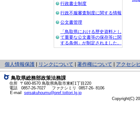
行政書士制度
行政不服審査制度に関する情報
公文書管理
「鳥取県における歴史資料とし
て重要な公文書等の保存等に関
する条例」が制定されました。
と
個人情報保護
|
リンクについて
|
著作権について
|
アクセシ
り
ネ
鳥取県総務部政策法務課
ッ
住所 〒680-8570
鳥取県鳥取市東町1丁目220
ト
電話
0857-26-7027
ファクシミリ 0857-26- 8106
E-mail
seisakuhoumu@pref.tottori.lg.jp
へ
Copyright(C) 
の