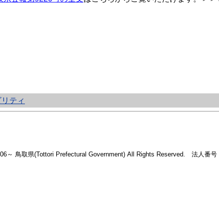
ビリティ
2006～ 鳥取県(Tottori Prefectural Government) All Rights Reserved. 法人番号