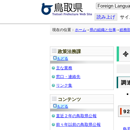
こ
の
ペ
ー
読み上げ
サイ
ジ
を
翻
現在の位置：
ホーム
県の組織と仕事
総務
訳
す
る
政策法務課
令
もどる
主な業務
窓口・連絡先
調
リンク集
コンテンツ
もどる
9
直近２年の鳥取県公報
前々年以前の鳥取県公報
鳥