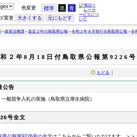
色変更
標準
黒
青
ズ変更
大
きくする
元
にもどす
部
政策法務課
直近２年の鳥取県公報
令和２年８月発行分鳥取県公報
令
和２年8月18日付鳥取県公報第9226号
もどる
｜
達公告
一般競争入札の実施（鳥取県立厚生病院）
226号全文
取県公報第9226号の全文
はこちらからご覧いただけます。＞＞