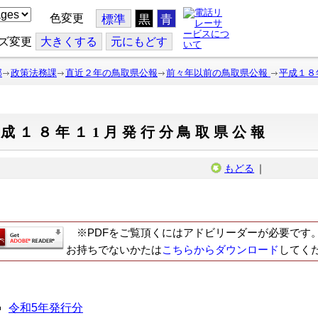
色変更
標準
黒
青
ズ変更
大
きくする
元
にもどす
部
政策法務課
直近２年の鳥取県公報
前々年以前の鳥取県公報
平成１８
平成１８年１1月発行分鳥取県公報
もどる
｜
※PDFをご覧頂くにはアドビリーダーが必要です
お持ちでないかたは
こちらからダウンロード
してく
令和5年発行分