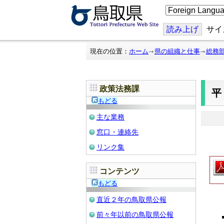
こ
の
ペ
ー
読み上げ
サイ
ジ
を
翻
現在の位置：
ホーム
県の組織と仕事
総務
訳
す
る
政策法務課
もどる
主な業務
窓口・連絡先
リンク集
コンテンツ
もどる
直近２年の鳥取県公報
前々年以前の鳥取県公報