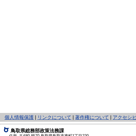
と
個人情報保護
|
リンクについて
|
著作権について
|
アクセシ
り
ネ
鳥取県総務部政策法務課
ッ
住所 〒680-8570
鳥取県鳥取市東町1丁目220