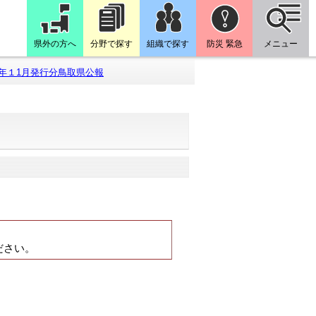
県外の方へ
分野で探す
組織で探す
防災 緊急
メニュー
年１1月発行分鳥取県公報
。
ださい。