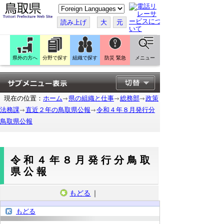
こ
の
ペ
読み上げ
大
元
ー
ジ
を
翻
訳
県外の方へ
分野で探す
組織で探す
防災 緊急
メニュー
す
る
現在の位置：
ホーム
県の組織と仕事
総務部
政策
法務課
直近２年の鳥取県公報
令和４年８月発行分
鳥取県公報
令和４年８月発行分鳥取
県公報
もどる
｜
もどる