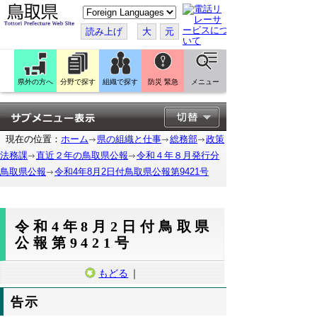
こ
の
ペ
読み上げ
大
元
ー
ジ
を
翻
訳
県外の方へ
分野で探す
組織で探す
防災 緊急
メニュー
す
る
現在の位置：
ホーム
県の組織と仕事
総務部
政策
法務課
直近２年の鳥取県公報
令和４年８月発行分
鳥取県公報
令和4年8月2日付鳥取県公報第9421号
令和4年8月2日付鳥取県
公報第9421号
もどる
｜
告示