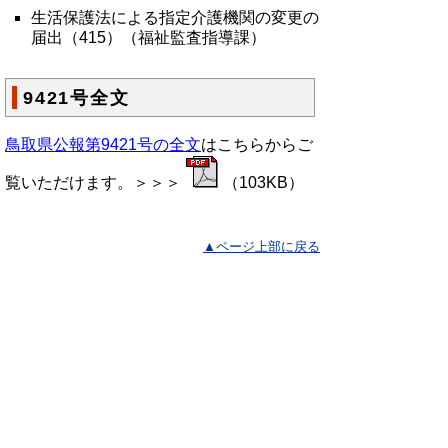
生活保護法による指定介護機関の変更の
届出（415）（福祉監査指導課）
9421号全文
鳥取県公報第9421号の全文
はこちらからご
覧いただけます。＞＞＞
（103KB）
▲ページ上部に戻る
と
個人情報保護
|
リンクについて
|
著作権に
り
ついて
|
アクセシビリティ
ネ
鳥取県総務部政策法務課
ッ
住所 〒680-8570
ト
鳥取県鳥取市東町1丁目220
電話
0857-26-7027
へ