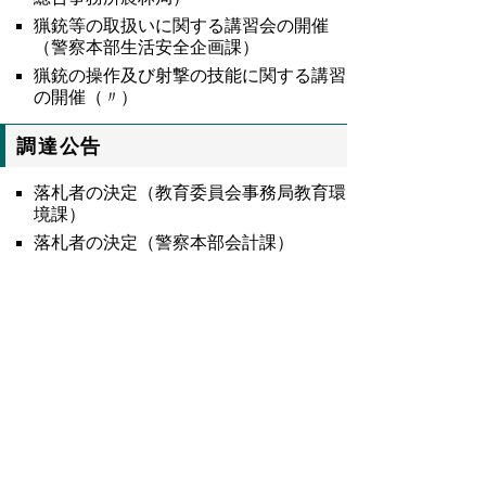
猟銃等の取扱いに関する講習会の開催
（警察本部生活安全企画課）
猟銃の操作及び射撃の技能に関する講習
の開催（〃）
調達公告
落札者の決定（教育委員会事務局教育環
境課）
落札者の決定（警察本部会計課）
9422号全文
鳥取県公報第9422号の全文
はこちらからご
覧いただけます。＞＞＞
（333KB）
▲ページ上部に戻る