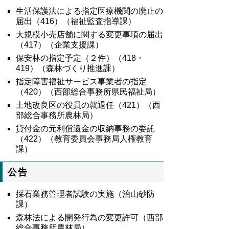
生活保護法による指定医療機関の廃止の
届出（
416
）（福祉監査指導課）
大規模小売店舗に関する変更事項の届出
（417）（企業支援課）
保安林の指定予定（２件）（418・
419）（森林づくり推進課）
指定障害福祉サービス事業者の指定
（420）（西部総合事務所県民福祉局）
土地改良区の役員の就退任（421）（西
部総合事務所農林局）
貸付金の元利償還金の収納事務の委託
（422）（教育委員会事務局人権教育
課）
公告
採石業務管理者試験の実施（治山砂防
課）
森林法による開発行為の変更許可（西部
総合事務所農林局）