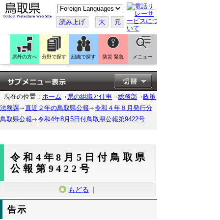
こ
の
ペ
読み上げ
大
元
ー
ジ
を
翻
訳
県外の方へ
分野で探す
組織で探す
防災 緊急
メニュー
す
る
現在の位置：
ホーム
県の組織と仕事
総務部
政策
法務課
直近２年の鳥取県公報
令和４年８月発行分
鳥取県公報
令和4年8月5日付鳥取県公報第9422号
令和4年8月5日付鳥取県
公報第9422号
もどる
｜
告示