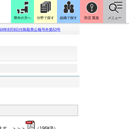
県外の方へ
分野で探す
組織で探す
防災 緊急
メニュー
和4年8月9日付鳥取県公報号外第53号
ます。＞＞＞
（196KB）