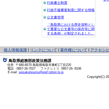
行政書士制度
行政不服審査制度に関する情報
公文書管理
「鳥取県における歴史資料とし
て重要な公文書等の保存等に関
する条例」が制定されました。
と
個人情報保護
|
リンクについて
|
著作権について
|
アクセシ
り
ネ
鳥取県総務部政策法務課
ッ
住所 〒680-8570
鳥取県鳥取市東町1丁目220
ト
電話
0857-26-7027
ファクシミリ 0857-26- 8106
E-mail
seisakuhoumu@pref.tottori.lg.jp
へ
Copyright(C) 
の