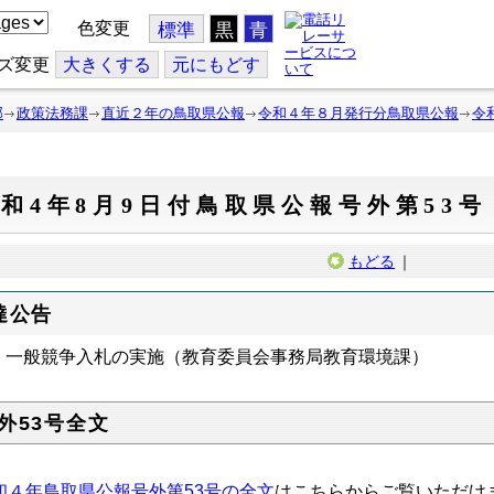
色変更
標準
黒
青
ズ変更
大
きくする
元
にもどす
部
政策法務課
直近２年の鳥取県公報
令和４年８月発行分鳥取県公報
令
和4年8月9日付鳥取県公報号外第53号
もどる
｜
達公告
一般競争入札の実施（教育委員会事務局教育環境課）
外53号全文
和４年鳥取県公報号外第53号の全文
はこちらからご覧いただけ