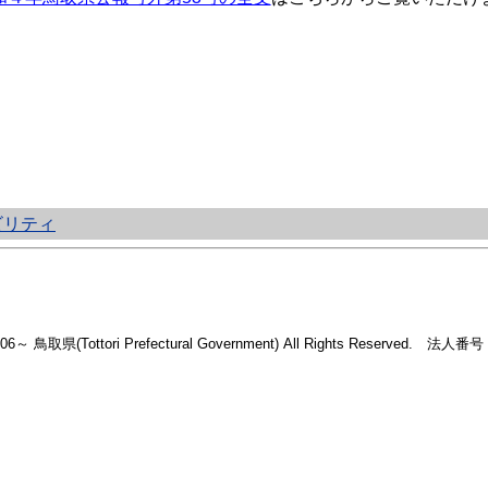
ビリティ
2006～ 鳥取県(Tottori Prefectural Government) All Rights Reserved. 法人番号