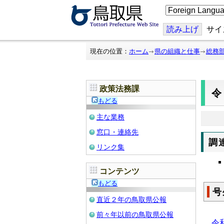
こ
の
ペ
ー
読み上げ
サイ
ジ
を
翻
現在の位置：
ホーム
県の組織と仕事
総務
訳
す
る
政策法務課
令
もどる
主な業務
窓口・連絡先
調
リンク集
コンテンツ
もどる
号
直近２年の鳥取県公報
前々年以前の鳥取県公報
令