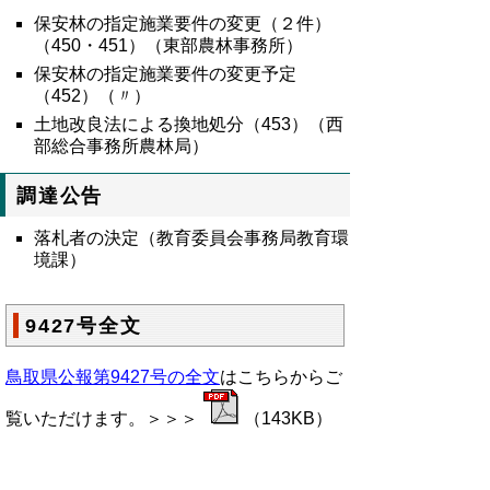
保安林の指定施業要件の変更（２件）
（
450
・
451
）（東部農林事務所）
保安林の指定施業要件の変更予定
（452）（〃）
土地改良法による換地処分（453）（西
部総合事務所農林局）
調達公告
落札者の決定（教育委員会事務局教育環
境課）
9427号全文
鳥取県公報第9427号の全文
はこちらからご
覧いただけます。＞＞＞
（143KB）
▲ページ上部に戻る