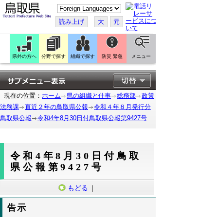
こ
の
ペ
読み上げ
大
元
ー
ジ
を
翻
訳
県外の方へ
分野で探す
組織で探す
防災 緊急
メニュー
す
る
現在の位置：
ホーム
県の組織と仕事
総務部
政策
法務課
直近２年の鳥取県公報
令和４年８月発行分
鳥取県公報
令和4年8月30日付鳥取県公報第9427号
令和4年8月30日付鳥取
県公報第9427号
もどる
｜
告示