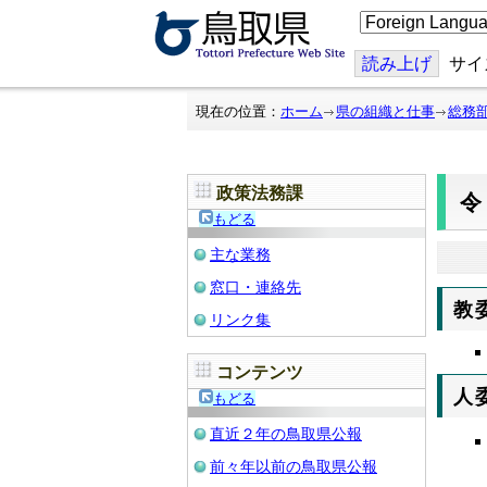
こ
の
ペ
ー
読み上げ
サイ
ジ
を
翻
現在の位置：
ホーム
県の組織と仕事
総務
訳
す
る
政策法務課
令
もどる
主な業務
窓口・連絡先
教
リンク集
コンテンツ
人
もどる
直近２年の鳥取県公報
前々年以前の鳥取県公報