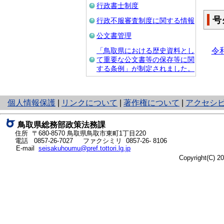
行政書士制度
号
行政不服審査制度に関する情報
公文書管理
令
「鳥取県における歴史資料とし
て重要な公文書等の保存等に関
する条例」が制定されました。
と
個人情報保護
|
リンクについて
|
著作権について
|
アクセシ
り
ネ
鳥取県総務部政策法務課
ッ
住所 〒680-8570
鳥取県鳥取市東町1丁目220
ト
電話
0857-26-7027
ファクシミリ 0857-26- 8106
E-mail
seisakuhoumu@pref.tottori.lg.jp
へ
Copyright(C) 
の