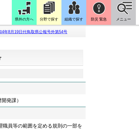
県外の方へ
分野で探す
組織で探す
防災 緊急
メニュー
和4年8月19日付鳥取県公報号外第54号
号
材開発課）
理職員等の範囲を定める規則の一部を