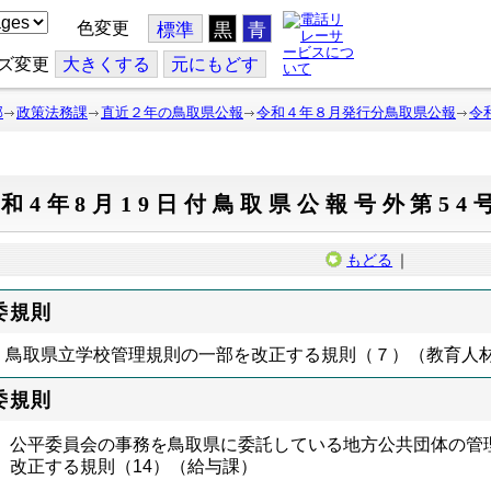
色変更
標準
黒
青
ズ変更
大
きくする
元
にもどす
部
政策法務課
直近２年の鳥取県公報
令和４年８月発行分鳥取県公報
令
和4年8月19日付鳥取県公報号外第54
もどる
｜
委規則
鳥取県立学校管理規則の一部を改正する規則（７）（教育人
委規則
公平委員会の事務を鳥取県に委託している地方公共団体の管
改正する規則（14）（給与課）