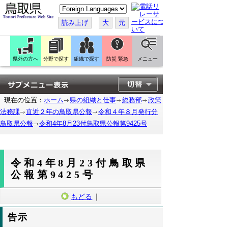
こ
の
ペ
読み上げ
大
元
ー
ジ
を
翻
訳
県外の方へ
分野で探す
組織で探す
防災 緊急
メニュー
す
る
現在の位置：
ホーム
県の組織と仕事
総務部
政策
法務課
直近２年の鳥取県公報
令和４年８月発行分
鳥取県公報
令和4年8月23付鳥取県公報第9425号
令和4年8月23付鳥取県
公報第9425号
もどる
｜
告示