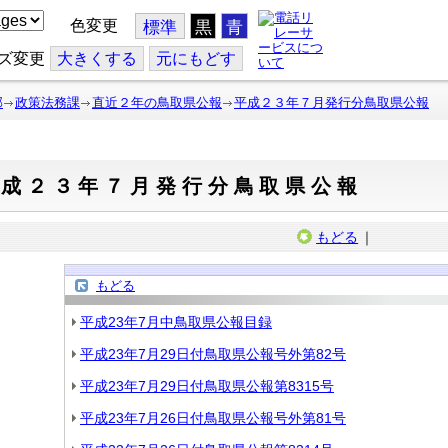
色変更
標準
黒
青
ズ変更
大
きくする
元
にもどす
部
政策法務課
直近２年の鳥取県公報
平成２３年７月発行分鳥取県公報
平成２３年７月発行分鳥取県公報
もどる
｜
もどる
平成23年7月中鳥取県公報目録
平成23年7月29日付鳥取県公報号外第82号
平成23年7月29日付鳥取県公報第8315号
平成23年7月26日付鳥取県公報号外第81号