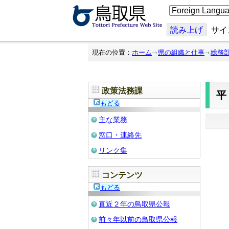
こ
の
ペ
ー
読み上げ
サイ
ジ
を
翻
現在の位置：
ホーム
県の組織と仕事
総務
訳
す
る
政策法務課
もどる
主な業務
窓口・連絡先
リンク集
コンテンツ
もどる
直近２年の鳥取県公報
前々年以前の鳥取県公報