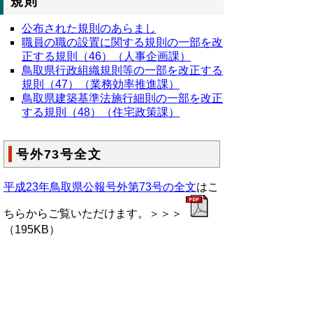
規則
公布された規則のあらまし
職員の職の設置に関する規則の一部を改
正する規則（46）（人事企画課）
鳥取県行政組織規則等の一部を改正する
規則（47）（業務効率推進課）
鳥取県建築基準法施行細則の一部を改正
する規則（48）（住宅政策課）
号外73号全文
平成23年鳥取県公報号外第73号の全文
はこ
ちらからご覧いただけます。＞＞＞
（195KB）
▲ページ上部に戻る
と
個人情報保護
|
リンクについて
|
著作権に