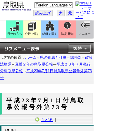
こ
の
ペ
読み上げ
大
元
ー
ジ
を
翻
訳
県外の方へ
分野で探す
組織で探す
防災 緊急
メニュー
す
る
現在の位置：
ホーム
県の組織と仕事
総務部
政策
法務課
直近２年の鳥取県公報
平成２３年７月発行
分鳥取県公報
平成23年7月1日付鳥取県公報号外第73
号
平成23年7月1日付鳥取
県公報号外第73号
もどる
｜