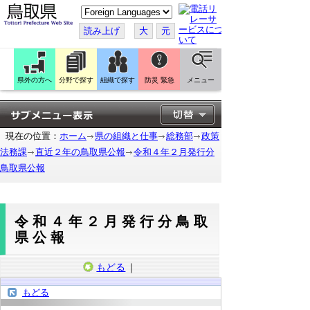
こ
の
ペ
読み上げ
大
元
ー
ジ
を
翻
訳
県外の方へ
分野で探す
組織で探す
防災 緊急
メニュー
す
る
現在の位置：
ホーム
県の組織と仕事
総務部
政策
法務課
直近２年の鳥取県公報
令和４年２月発行分
鳥取県公報
令和４年２月発行分鳥取
県公報
もどる
｜
もどる