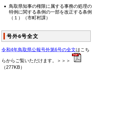
鳥取県知事の権限に属する事務の処理の
特例に関する条例の一部を改正する条例
（１）（市町村課）
号外6号全文
令和4年鳥取県公報号外第6号の全文
はこち
らからご覧いただけます。＞＞＞
（277KB）
▲ページ上部に戻る
と
個人情報保護
|
リンクについて
|
著作権に
り
ついて
|
アクセシビリティ
ネ
鳥取県総務部政策法務課
ッ
住所 〒680-8570