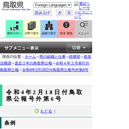
こ
の
ペ
読み上げ
大
元
ー
ジ
を
翻
訳
県外の方へ
分野で探す
組織で探す
防災 緊急
メニュー
す
る
現在の位置：
ホーム
県の組織と仕事
総務部
政策
法務課
直近２年の鳥取県公報
令和４年２月発行分
鳥取県公報
令和4年2月18日付鳥取県公報号外第6号
令和4年2月18日付鳥取
県公報号外第6号
もどる
｜
条例