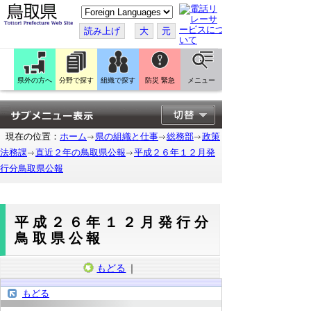
こ
の
ペ
読み上げ
大
元
ー
ジ
を
翻
訳
県外の方へ
分野で探す
組織で探す
防災 緊急
メニュー
す
る
現在の位置：
ホーム
県の組織と仕事
総務部
政策
法務課
直近２年の鳥取県公報
平成２６年１２月発
行分鳥取県公報
平成２６年１２月発行分
鳥取県公報
もどる
｜
もどる