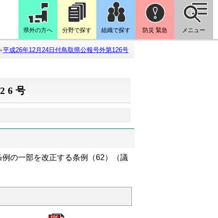
県外の方へ
分野で探す
組織で探す
防災 緊急
メニュー
平成26年12月24日付鳥取県公報号外第126号
26号
例の一部を改正する条例（62）（議