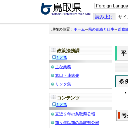
こ
の
ペ
ー
読み上げ
サイ
ジ
を
翻
現在の位置：
ホーム
県の組織と仕事
総務
訳
す
る
政策法務課
平
もどる
主な業務
窓口・連絡先
条
リンク集
コンテンツ
もどる
直近２年の鳥取県公報
号
前々年以前の鳥取県公報