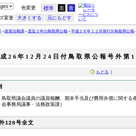
色変更
標準
黒
青
ズ変更
大
きくする
元
にもどす
部
政策法務課
直近２年の鳥取県公報
平成２６年１２月発行分鳥取県公報
成26年12月24日付鳥取県公報号外第1
もどる
｜
例
鳥取県議会議員の議員報酬、期末手当及び費用弁償に関する条
会事務局議事・法務政策課）
外126号全文