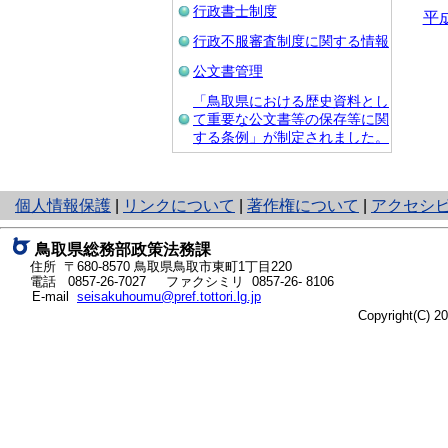
行政書士制度
平
行政不服審査制度に関する情報
公文書管理
「鳥取県における歴史資料とし
て重要な公文書等の保存等に関
する条例」が制定されました。
と
個人情報保護
|
リンクについて
|
著作権について
|
アクセシ
り
ネ
鳥取県総務部政策法務課
ッ
住所 〒680-8570
鳥取県鳥取市東町1丁目220
ト
電話
0857-26-7027
ファクシミリ 0857-26- 8106
E-mail
seisakuhoumu@pref.tottori.lg.jp
へ
Copyright(C) 
の