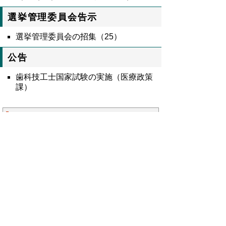
選挙管理委員会告示
選挙管理委員会の招集（25）
公告
歯科技工士国家試験の実施（医療政策
課）
8655号全文
鳥取県公報第8655号の全文
はこちらからご
覧いただけます。＞＞＞
（295KB）
▲ページ上部に戻る
と
個人情報保護
|
リンクについて
|
著作権に
り
ついて
|
アクセシビリティ