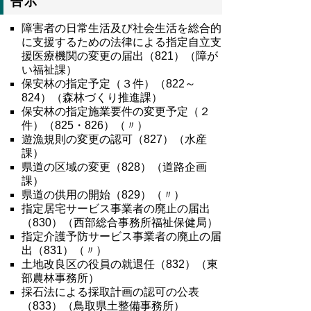
告示
障害者の日常生活及び社会生活を総合的
に支援するための法律による指定自立支
援医療機関の変更の届出（821）（障が
い福祉課）
保安林の指定予定（３件）（822～
824）（森林づくり推進課）
保安林の指定施業要件の変更予定（２
件）（825・826）（〃）
遊漁規則の変更の認可（827）（水産
課）
県道の区域の変更（828）（道路企画
課）
県道の供用の開始（829）（〃）
指定居宅サービス事業者の廃止の届出
（830）（西部総合事務所福祉保健局）
指定介護予防サービス事業者の廃止の届
出（831）（〃）
土地改良区の役員の就退任（832）（東
部農林事務所）
採石法による採取計画の認可の公表
（833）（鳥取県土整備事務所）