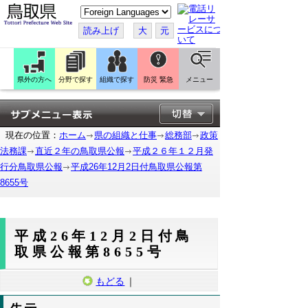
こ
の
ペ
読み上げ
大
元
ー
ジ
を
翻
訳
県外の方へ
分野で探す
組織で探す
防災 緊急
メニュー
す
る
現在の位置：
ホーム
県の組織と仕事
総務部
政策
法務課
直近２年の鳥取県公報
平成２６年１２月発
行分鳥取県公報
平成26年12月2日付鳥取県公報第
8655号
平成26年12月2日付鳥
取県公報第8655号
もどる
｜