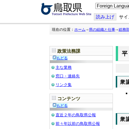
こ
の
ペ
ー
読み上げ
サイ
ジ
を
翻
現在の位置：
ホーム
県の組織と仕事
総務
訳
す
る
政策法務課
平
もどる
主な業務
窓口・連絡先
衆
リンク集
コンテンツ
もどる
直近２年の鳥取県公報
衆
前々年以前の鳥取県公報