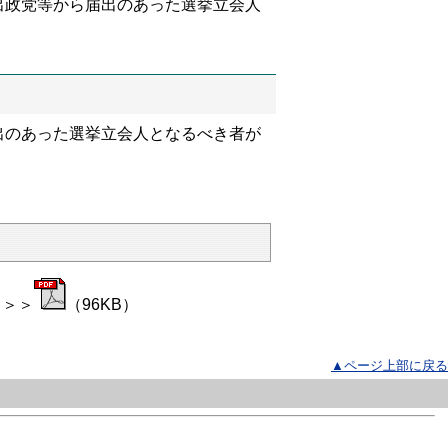
出政党等から届出のあった選挙立会人
）
出のあった選挙立会人となるべき者が
＞＞＞
（96KB）
▲ページ上部に戻る