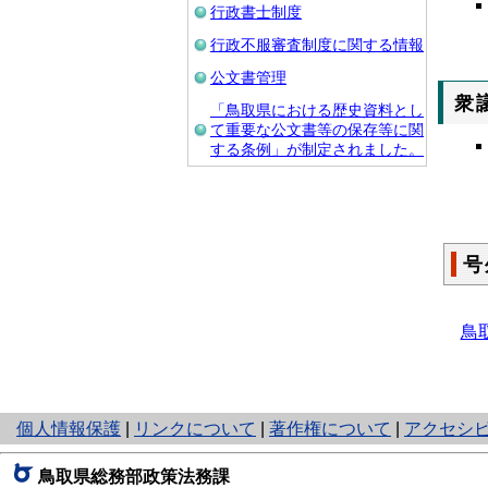
行政書士制度
行政不服審査制度に関する情報
公文書管理
衆
「鳥取県における歴史資料とし
て重要な公文書等の保存等に関
する条例」が制定されました。
号
鳥
と
個人情報保護
|
リンクについて
|
著作権について
|
アクセシ
り
ネ
鳥取県総務部政策法務課