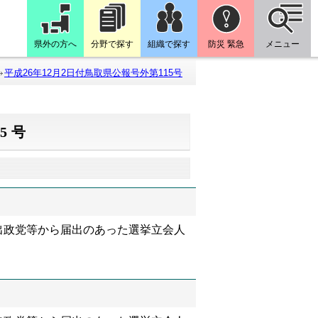
県外の方へ
分野で探す
組織で探す
防災 緊急
メニュー
平成26年12月2日付鳥取県公報号外第115号
5号
出政党等から届出のあった選挙立会人
）