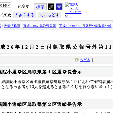
色変更
標準
黒
青
ズ変更
大
きくする
元
にもどす
部
政策法務課
直近２年の鳥取県公報
平成２６年１２月発行分鳥取県公報
成26年12月2日付鳥取県公報号外第11
もどる
｜
議院小選挙区鳥取県第１区選挙長告示
衆議院小選挙区選出議員選挙鳥取県第１区において候補者届
となるべき者が10人を超えるとき等のくじを行う場所等（１
議院小選挙区鳥取県第２区選挙長告示