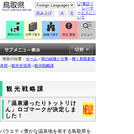
こ
の
ペ
読み上げ
大
元
ー
ジ
を
翻
訳
県外の方へ
分野で探す
組織で探す
防災 緊急
メニュー
す
る
現在の位置：
ホーム
県の組織と仕事
輝く鳥取創造
本部
観光交流局
観光戦略課
観光戦略課
「温泉湯ったりトットリけ
ん」ロゴマークが決定しま
した！
バラエティ豊かな温泉地を有する鳥取県を