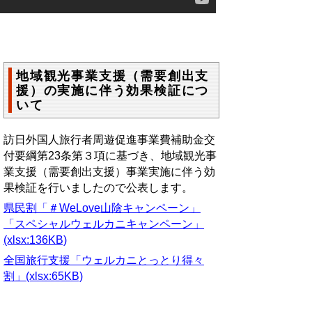
地域観光事業支援（需要創出支
援）の実施に伴う効果検証につ
いて
訪日外国人旅行者周遊促進事業費補助金交
付要綱第23条第３項に基づき、地域観光事
業支援（需要創出支援）事業実施に伴う効
果検証を行いましたので公表します。
県民割「＃WeLove山陰キャンペーン」
「スペシャルウェルカニキャンペーン」
(xlsx:136KB)
全国旅行支援「ウェルカニとっとり得々
割」(xlsx:65KB)