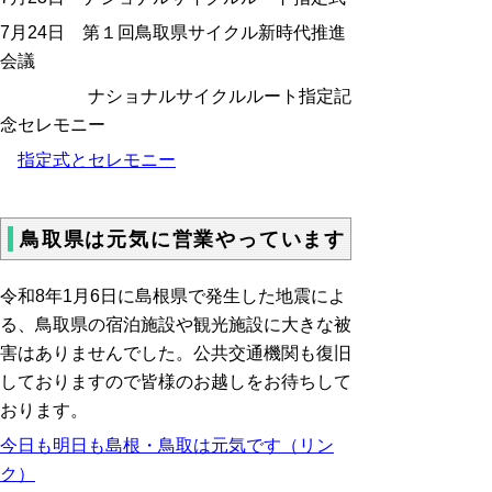
7月24日
第１回鳥取県サイクル新時代推進
会議
ナショナルサイクルルート指定記
念セレモニー
指定式とセレモニー
鳥取県は元気に営業やっています
令和
8
年
1
月
6
日に島根県で発生した地震によ
る、鳥取県の宿泊施設や観光施設に大きな被
害はありませんでした。公共交通機関も復旧
しておりますので皆様のお越しをお待ちして
おります。
今日も明日も島根・鳥取は元気です（リン
ク）