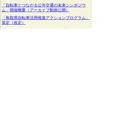
「自転車とつながる公共交通の未来シンポジウ
ム」開催概要（アーカイブ動画公開）
「鳥取県自転車活用推進アクションプログラム」
策定（改定）
次のページへ
●受入体制の充実（ようこそようこそ鳥
取県運動の展開）
とっとりのりもの総合案内
外国人向けリンク集
外国人受入環境整備関連素材集【外部リンク】
おもてなし意識の普及・啓発
外国人観光客の受入環境整備に関する補助金
●航空路線の利用促進
航空関係（国内線・ソウル便・香港便・上海便）
【令和8年7月17日～9月30日】夏のグループ旅行
キャッシュバックキャンペーン