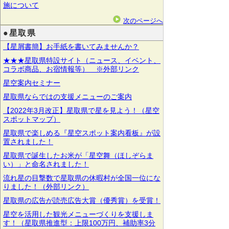
施について
次のページへ
●星取県
【星屑書簡】お手紙を書いてみませんか？
★★★星取県特設サイト（ニュース、イベント、
コラボ商品、お宿情報等） ※外部リンク
星空案内セミナー
星取県ならではの支援メニューのご案内
【2022年3月改正】星取県で星を見よう！（星空
スポットマップ）
星取県で楽しめる『星空スポット案内看板』が設
置されました！
星取県で誕生したお米が「星空舞（ほしぞらま
い）」と命名されました！
流れ星の目撃数で星取県の休暇村が全国一位にな
りました！（外部リンク）
星取県の広告が読売広告大賞（優秀賞）を受賞！
星空を活用した観光メニューづくりを支援しま
す！（星取県推進型：上限100万円、補助率3分