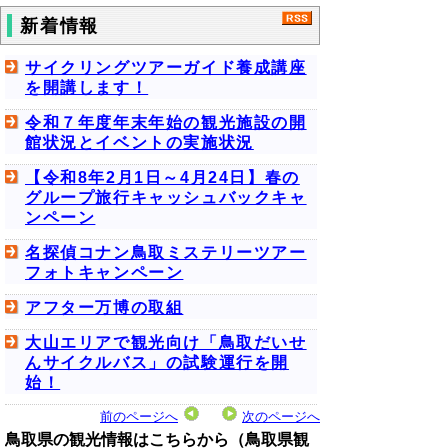
新着情報
サイクリングツアーガイド養成講座
を開講します！
令和７年度年末年始の観光施設の開
館状況とイベントの実施状況
【令和8年2月1日～4月24日】春の
グループ旅行キャッシュバックキャ
ンペーン
名探偵コナン鳥取ミステリーツアー
フォトキャンペーン
アフター万博の取組
大山エリアで観光向け「鳥取だいせ
んサイクルバス」の試験運行を開
始！
前のページへ
次のページへ
鳥取県の観光情報はこちらから（鳥取県観