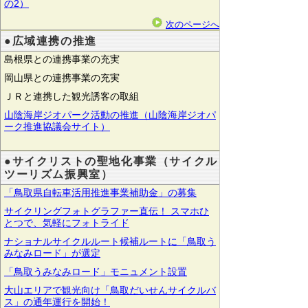
の2）
次のページへ
●広域連携の推進
島根県との連携事業の充実
岡山県との連携事業の充実
ＪＲと連携した観光誘客の取組
山陰海岸ジオパーク活動の推進（山陰海岸ジオパ
ーク推進協議会サイト）
●サイクリストの聖地化事業（サイクル
ツーリズム振興室）
「鳥取県自転車活用推進事業補助金」の募集
サイクリングフォトグラファー直伝！ スマホひ
とつで、気軽にフォトライド
ナショナルサイクルルート候補ルートに「鳥取う
みなみロード」が選定
「鳥取うみなみロード」モニュメント設置
大山エリアで観光向け「鳥取だいせんサイクルバ
ス」の通年運行を開始！