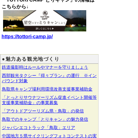
こちらから↓
https://tottori-camp.jp/
●魅力ある観光地づくり
鉄道撮影時はルールやマナーを守りましょう
西部観光タクシー『得々プラン』の運行 ※イン
バウンド対象
鳥取県キャンプ場利用環境改善支援事業補助金
「とっとりサウナツーリズム促進イベント開催等
支援事業補助金」の事業募集
「アウトドアツーリズム県・鳥取」の発信
鳥取でのキャンプ「とりキャン」の魅力発信
ジャパンエコトラック「鳥取」エリア
中国地方５県サイクリングフォトコンテストの実