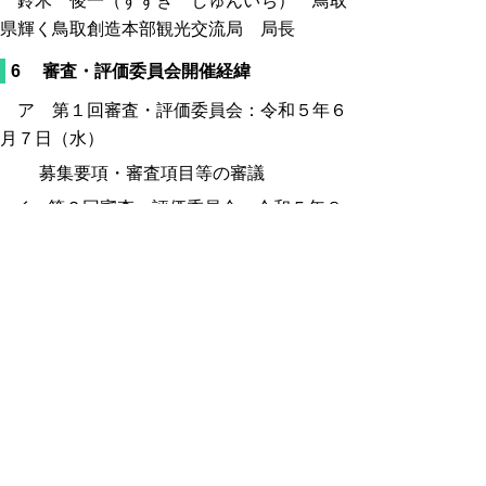
鈴木 俊一（すずき しゅんいち） 鳥取
県輝く鳥取創造本部観光交流局 局長
6
審査・評価委員会開催経緯
ア 第１回審査・評価委員会：令和５年６
月７日（水）
募集要項・審査項目等の審議
イ 第２回審査・評価委員会：令和５年８
月１７日（木）
面接審査の実施後、採点及び採点結果
の審議、指定管理候補者の選定
7 審査報告書
審査報告書 (pdf:441KB)
8 問合せ先
鳥取県輝く鳥取創造本部 観光交流局 観