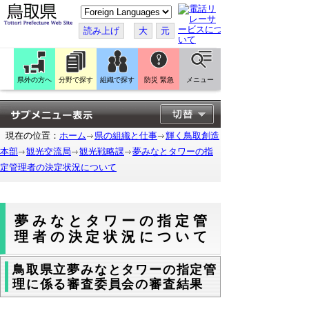
こ
の
ペ
読み上げ
大
元
ー
ジ
を
翻
訳
県外の方へ
分野で探す
組織で探す
防災 緊急
メニュー
す
る
現在の位置：
ホーム
県の組織と仕事
輝く鳥取創造
本部
観光交流局
観光戦略課
夢みなとタワーの指
定管理者の決定状況について
夢みなとタワーの指定管
理者の決定状況について
鳥取県立夢みなとタワーの指定管
理に係る審査委員会の審査結果