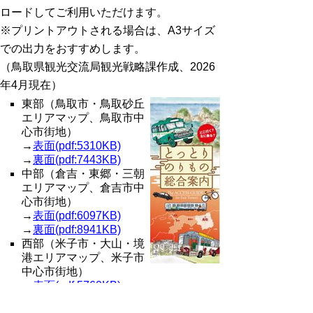
ロードしてご利用いただけます。
※プリントアウトされる場合は、A3サイズ
での出力をおすすめします。
（鳥取県観光交流局観光戦略課作成、2026
年4月現在）
東部（鳥取市・鳥取砂丘
エリアマップ、鳥取市中
心市街地）
→
表面(pdf:5310KB)
→
裏面(pdf:7443KB)
中部（倉吉・東郷・三朝
エリアマップ、倉吉市中
心市街地）
→
表面(pdf:6097KB)
→
裏面(pdf:8941KB)
西部（米子市・大山・境
港エリアマップ、米子市
中心市街地）
→
表面(pdf:5760KB)
→
裏面(pdf:5665KB)