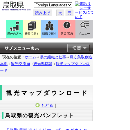
こ
の
ペ
読み上げ
大
元
ー
ジ
を
翻
訳
県外の方へ
分野で探す
組織で探す
防災 緊急
メニュー
す
る
現在の位置：
ホーム
県の組織と仕事
輝く鳥取創造
本部
観光交流局
観光戦略課
観光マップダウンロ
ード
観光マップダウンロード
もどる
｜
鳥取県の観光パンフレット