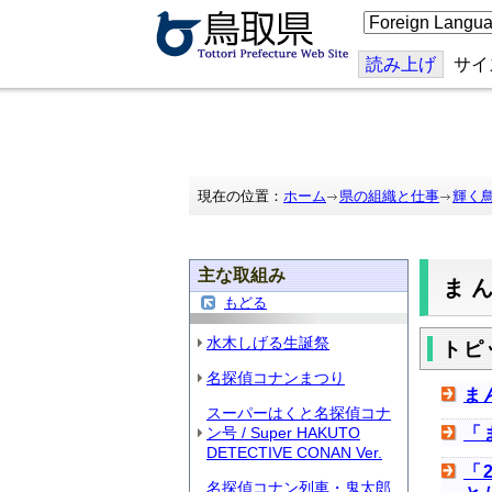
こ
の
ペ
ー
読み上げ
サイ
ジ
を
翻
訳
す
る
現在の位置：
ホーム
県の組織と仕事
輝く
主な取組み
ま
もどる
水木しげる生誕祭
トピ
名探偵コナンまつり
ま
スーパーはくと名探偵コナ
ン号 / Super HAKUTO
「
DETECTIVE CONAN Ver.
「
名探偵コナン列車・鬼太郎