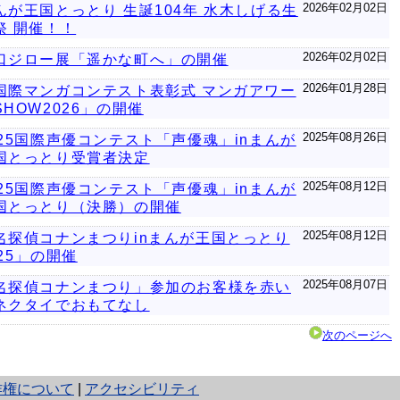
2026年02月02日
んが王国とっとり 生誕104年 水木しげる生
祭 開催！！
2026年02月02日
口ジロー展「遥かな町へ」の開催
2026年01月28日
国際マンガコンテスト表彰式 マンガアワー
SHOW2026」の開催
2025年08月26日
025国際声優コンテスト「声優魂」inまんが
国とっとり受賞者決定
2025年08月12日
025国際声優コンテスト「声優魂」inまんが
国とっとり（決勝）の開催
2025年08月12日
名探偵コナンまつりinまんが王国とっとり
025」の開催
2025年08月07日
名探偵コナンまつり」参加のお客様を赤い
ネクタイでおもてなし
次のページへ
作権について
|
アクセシビリティ