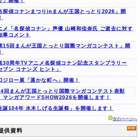
り」開催！
名探偵コナンまつりinまんが王国とっとり2026」開
！
ニメ「名探偵コナン」声優 山崎和佳奈氏 ご逝去に対す
知事コメント
第15回まんが王国とっとり国際マンガコンテスト」開
！
送30周年TVアニメ名探偵コナン記念スタンプラリー
セブン コナンズ ヒント」
口ジロー展「遥かな町へ」開催！
14回まんが王国とっとり国際マンガコンテスト表彰
 マンガアワードSHOW2026を開催します！
生誕104年 水木しげる生誕祭」を開催します！
次のページへ
提供資料