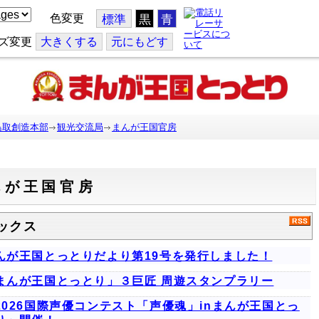
色変更
標準
黒
青
ズ変更
大
きくする
元
にもどす
鳥取創造本部
観光交流局
まんが王国官房
んが王国官房
ックス
んが王国とっとりだより第19号を発行しました！
まんが王国とっとり」３巨匠 周遊スタンプラリー
2026国際声優コンテスト「声優魂」inまんが王国とっ