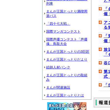
と
列車
「
まんが王国とっとり満喫周
催
遊パス
ア
「四十七大戦」
る
国際マンガコンテスト
「
国際声優コンテスト「声優
催
魂」鳥取大会
放
まんが王国とっとりの3巨匠
「
まんが王国とっとりだより
谷
絵師人材バンク
第
まんが王国とっとりの取組
式
み
「
まんが関連施設
まんが王国とっとりとは
報道