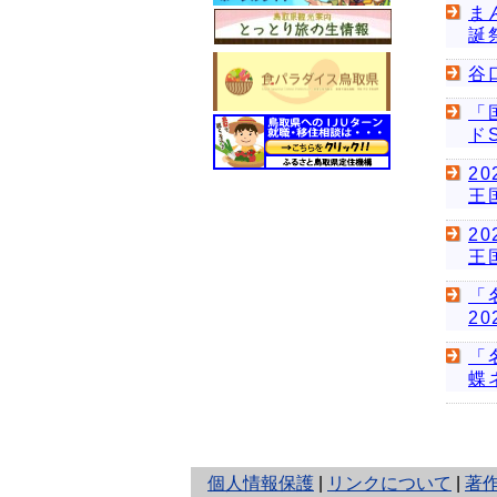
ま
誕
谷
「
ド
2
王
2
王
「
2
「
蝶
と
個人情報保護
|
リンクについて
|
著