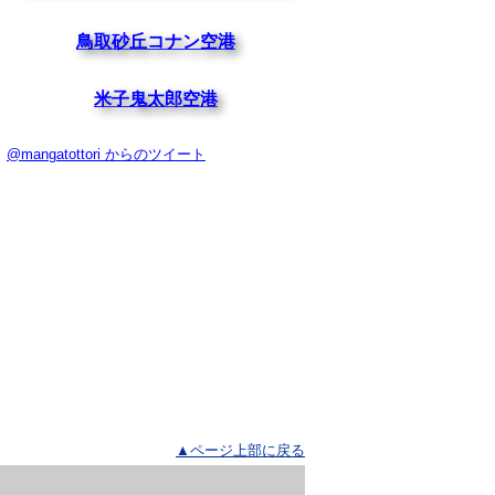
鳥取砂丘コナン空港
米子鬼太郎空港
@mangatottori からのツイート
▲ページ上部に戻る