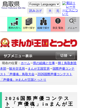
こ
の
ペ
読み上げ
大
元
ー
ジ
を
翻
訳
県外の方へ
分野で探す
組織で探す
防災 緊急
メニュー
す
る
現在の位置：
ホーム
県の組織と仕事
輝く鳥取創造
本部
観光交流局
まんが王国官房
国際声優コンテ
スト「声優魂」鳥取大会
2026国際声優コンテスト
「声優魂」inまんが王国とっとり
2026国際声優コンテス
ト「声優魂」inまんが王