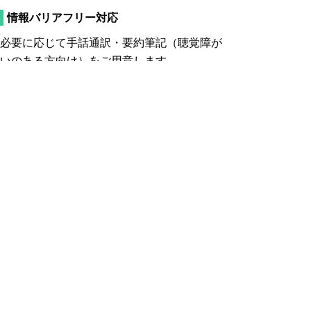
情報バリアフリー対応
必要に応じて手話通訳・要約筆記（聴覚障が
いのある方向け）をご用意します。
とりぎん文化会館へのアクセス
会場アクセス
とりぎん文化会館（外部サイト）
http://site.torikenmin.jp/kenbun/
アクセス（外部サイト）
http://cms.sanin.jp/p/torikenmin/10/
〈参考〉