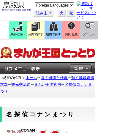
こ
の
ペ
読み上げ
大
元
ー
ジ
を
翻
訳
県外の方へ
分野で探す
組織で探す
防災 緊急
メニュー
す
る
現在の位置：
ホーム
県の組織と仕事
輝く鳥取創造
本部
観光交流局
まんが王国官房
名探偵コナンま
つり
名探偵コナンまつり