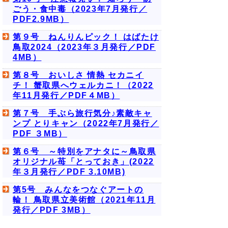
ごう・食中毒（2023年7月発行／
PDF2.9MB）
第９号 ねんりんピック！ はばたけ
鳥取2024（2023年３月発行／PDF
4MB）
第８号 おいしさ 情熱 セカニイ
チ！ 蟹取県へウェルカニ！（2022
年11月発行／PDF４MB）
第７号 手ぶら旅行気分♪素敵キャ
ンプ とりキャン（2022年7月発行／
PDF ３MB）
第６号 ～特別をアナタに～鳥取県
オリジナル苺「とっておき」(2022
年３月発行／PDF 3.10MB)
第5号 みんなをつなぐアートの
輪！ 鳥取県立美術館（2021年11月
発行／PDF 3MB）
第4号 祝！10周年！まんが王国と