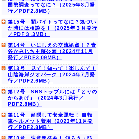
国勢調査ってなに？（2025年8月発
行／PDF2.8MB）
第15号 闇バイトってなに？気づい
た時には相談を！（2025年３月発行
／PDF３.3MB）
第14号 いにしえの交流拠点！？青
谷かみじち史跡公園（2024年11月
発行／PDF3.09MB）
第13号 見て！知って！楽しんで！
山陰海岸ジオパーク（2024年7月発
行／PDF2.6MB）
第12号 SNSトラブルには「とりの
からあげ」（2024年3月発行／
PDF2.8MB）
第11号 頭隠して安全運転！ 自転
車ヘルメット着用（2023年11月発
行／PDF2.8MB）
第10号 注意報発令！ 知ろう・防