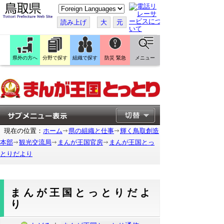
こ
の
ペ
読み上げ
大
元
ー
ジ
を
翻
訳
県外の方へ
分野で探す
組織で探す
防災 緊急
メニュー
す
る
現在の位置：
ホーム
県の組織と仕事
輝く鳥取創造
本部
観光交流局
まんが王国官房
まんが王国とっ
とりだより
まんが王国とっとりだよ
り