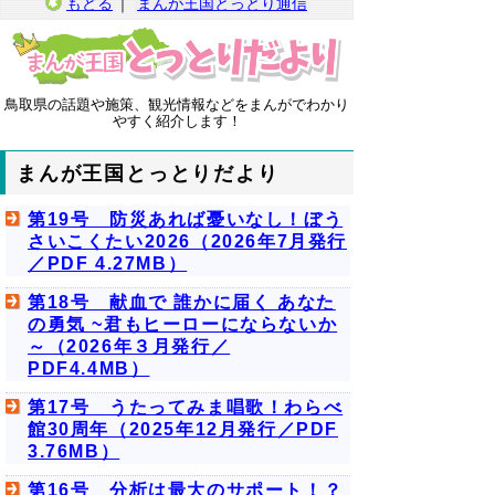
もどる
｜
まんが王国とっとり通信
鳥取県の話題や施策、観光情報などをまんがでわかり
やすく紹介します！
まんが王国とっとりだより
第19号 防災あれば憂いなし！ぼう
さいこくたい2026（2026年7月発行
／PDF 4.27MB）
第18号 献血で 誰かに届く あなた
の勇気 ~君もヒーローにならないか
～（2026年３月発行／
PDF4.4MB）
第17号 うたってみま唱歌！わらべ
館30周年（2025年12月発行／PDF
3.76MB）
第16号 分析は最大のサポート！？