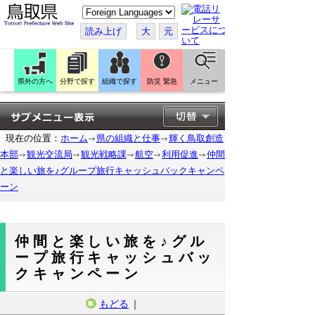
こ
の
ペ
読み上げ
大
元
ー
ジ
を
翻
訳
県外の方へ
分野で探す
組織で探す
防災 緊急
メニュー
す
る
現在の位置：
ホーム
県の組織と仕事
輝く鳥取創造
本部
観光交流局
観光戦略課
航空
利用促進
仲間
と楽しい旅を♪グループ旅行キャッシュバックキャンペ
ーン
仲間と楽しい旅を♪グル
ープ旅行キャッシュバッ
クキャンペーン
もどる
｜