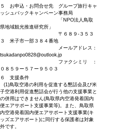
５ お申込・お問合せ先 グループ旅行キャ
ッシュバックキャンペーン事務局
「NPO法人鳥取
県地域観光推進研究所」
〒６８９-３５３
３ 米子市一部３８４番地
メールアドレス：
tsukadanpo0828@outlook.jp
ファクシミリ ：
０８５９ー５７ー９５０３
６ 支援条件
(1)鳥取空港の利用を促進する懇話会及び米
子空港利用促進懇話会が行う他の支援事業と
の併用はできません(鳥取県内空港発着国内
便エアサポート支援事業等)。また、鳥取県
内空港発着国内便エアサポート支援事業(キ
ッズエアサポート)に同行する保護者は対象
外です。