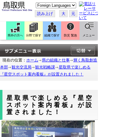
こ
の
ペ
読み上げ
大
元
ー
ジ
を
翻
訳
県外の方へ
分野で探す
組織で探す
防災 緊急
メニュー
す
る
現在の位置：
ホーム
県の組織と仕事
輝く鳥取創造
本部
観光交流局
観光戦略課
星取県で楽しめる
『星空スポット案内看板』が設置されました！
星取県で楽しめる『星空
スポット案内看板』が設
置されました！