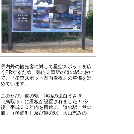
県内外の観光客に対して星空スポットを広
くPRするため、県内３箇所の道の駅におい
て、『星空スポット案内看板』の整備を進
めています。
このたび、道の駅「神話の里白うさぎ」
（鳥取市）に看板が設置されました！ 今
後、平成３０年内を目途に、道の駅「琴の
浦」（琴浦町）及び道の駅「大山恵みの
里」（大山町）にも設置予定です。
▲ページ上部に戻る