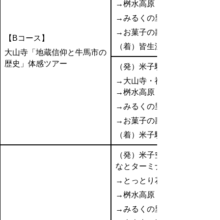
→桝水高原
→みるくの里
→お菓子の壽城
【Bコース】
（着）皆生温泉
大山寺「地蔵信仰と牛馬市の
歴史」体感ツアー
（発）米子駅
→大山寺・神社仏閣巡り
→桝水高原
→みるくの里
→お菓子の壽城
（着）米子駅
（発）米子空港or境夢み
なとターミナル
→とっとり花回廊
→桝水高原
→みるくの里