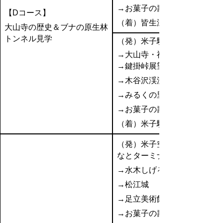
→お菓子の壽城
【Dコース】
（着）皆生温泉
大山寺の歴史＆ブナの原生林
トンネル見学
（発）米子駅
→大山寺・神社仏閣巡り
→鍵掛峠展望台
→木谷沢渓流
→みるくの里
→お菓子の壽城
（着）米子駅
（発）米子空港or境夢み
なとターミナル
→水木しげるロード
→松江城
→足立美術館
→お菓子の壽城