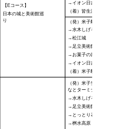
→イオン日吉津
【Eコース】
（着）皆生温泉
日本の城と美術館巡
り
（発）米子駅
→水木しげるロード
→松江城
→足立美術館
→お菓子の壽城
→イオン日吉津
（着）米子駅
（発）米子空港or境夢み
なとターミナル
→水木しげるロード
→足立美術館
→とっとり花回廊
→桝水高原