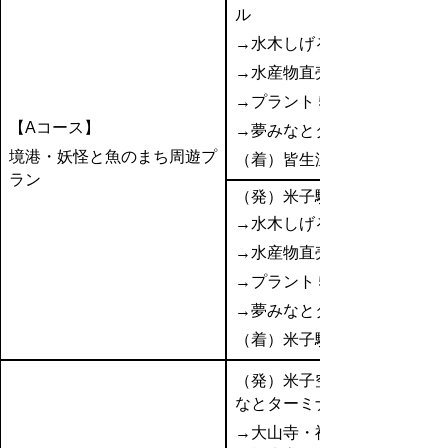
ル
→水木しげるロード
→水産物直売センター
→プラント５
【Aコース】
→夢みなとタワー
境港・妖怪と魚のまち周遊プ
（着）皆生温泉
ラン
（発）米子駅
→水木しげるロード
→水産物直売センター
→プラント５
→夢みなとタワー
（着）米子駅
（発）米子空港or境夢み
なとターミナル
→大山寺・神社仏閣巡り