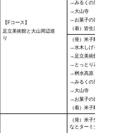
→みるくの里
→大山寺
→お菓子の壽城
【Fコース】
（着）皆生温泉
足立美術館と大山周辺巡
り
（発）米子駅
→水木しげるロード
→足立美術館
→とっとり花回廊
→桝水高原
→みるくの里
→大山寺
→お菓子の壽城
（着）米子駅
（発）米子空港or境夢み
なとターミナル