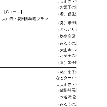
→大山寺・神社仏閣巡り
→お菓子の壽城
【Cコース】
（着）皆生温泉
大山寺・花回廊周遊プラン
（発）米子駅
→とっとり花回廊
→桝水高原
→みるくの里
→大山寺・神社仏閣巡り
→お菓子の壽城
（着）米子駅
（発）米子空港or境夢み
なとターミナル
→大山寺・神社仏閣巡り
→鍵掛峠展望台
→木谷沢渓流
→みるくの里