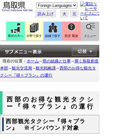
こ
の
ペ
読み上げ
大
元
ー
ジ
を
翻
訳
県外の方へ
分野で探す
組織で探す
防災 緊急
メニュー
す
る
現在の位置：
ホーム
県の組織と仕事
輝く鳥取創造
本部
観光交流局
観光戦略課
西部のお得な観光タ
クシー『得々プラン』の運行
西部のお得な観光タクシ
ー『得々プラン』の運行
西部観光タクシー『得々プラ
ン』 ※インバウンド対象