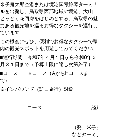
米子鬼太郎空港または境港国際旅客ターミナ
ルを出発し、鳥取県西部地域の境港、大山、
とっとり花回廊をはじめとする、鳥取県の魅
力ある観光地を巡るお得なタクシーを運行し
ています。
この機会にぜひ、便利でお得なタクシーで県
内の観光スポットを周遊してみてください。
■運行期間 令和7年４月１日から令和8年３
月３１日まで（予算上限に達し次第終了）
■コース ８コース（AからHコースま
で）
※インバウンド（訪日旅行）対象
コース
経路地
（発）米子空港or境夢み
なとターミナ