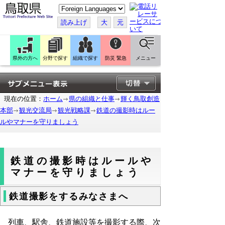
こ
の
ペ
読み上げ
大
元
ー
ジ
を
翻
訳
県外の方へ
分野で探す
組織で探す
防災 緊急
メニュー
す
る
現在の位置：
ホーム
県の組織と仕事
輝く鳥取創造
本部
観光交流局
観光戦略課
鉄道の撮影時はルー
ルやマナーを守りましょう
鉄道の撮影時はルールや
マナーを守りましょう
鉄道撮影をするみなさまへ
列車、駅舎、鉄道施設等を撮影する際、次