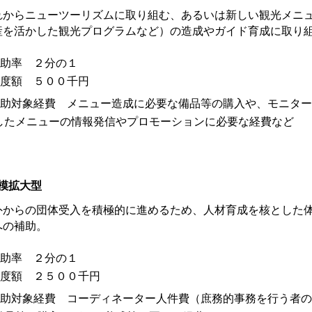
れからニューツーリズムに取り組む、あるいは新しい観光メニ
産を活かした観光プログラムなど）の造成やガイド育成に取り
補助率 ２分の１
限度額 ５００千円
補助対象経費 メニュー造成に必要な備品等の購入や、モニタ
したメニューの情報発信やプロモーションに必要な経費など
模拡大型
外からの団体受入を積極的に進めるため、人材育成を核とした
への補助。
補助率 ２分の１
限度額 ２５００千円
補助対象経費 コーディネーター人件費（庶務的事務を行う者