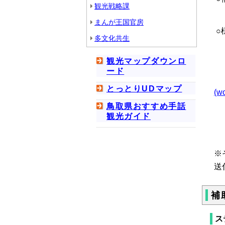
観光戦略課
※
まんが王国官房
○
多文化共生
交
観光マップダウンロ
実
ード
事
とっとりUDマップ
(w
鳥取県おすすめ手話
観光ガイド
※
送
補
ス