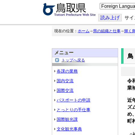
こ
の
ペ
ー
読み上げ
サイ
ジ
を
翻
現在の位置：
ホーム
県の組織と仕事
輝く
訳
す
る
メニュー
トップへ戻る
各課の業務
国内交流
令
業
国際交流
パスポートの申請
近
ズ
とっとりの手仕事
め
国際観光課
町
文化観光事典
○