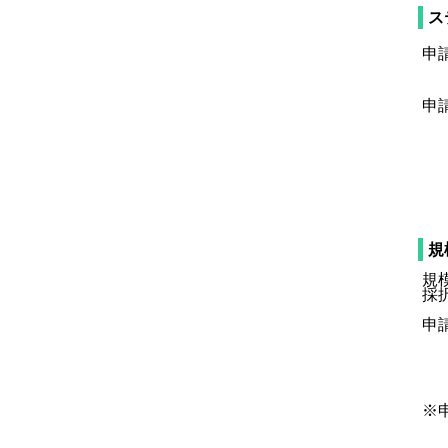
ス
申
申請
鳥
電
フ
規
規
採
申請
鳥
電
フ
※