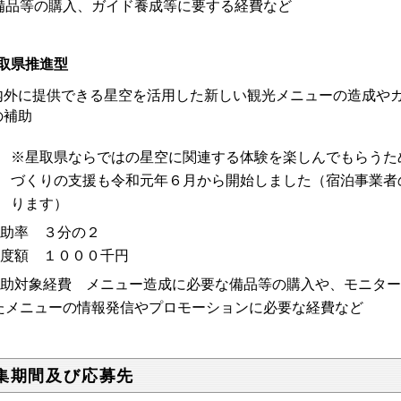
備品等の購入、ガイド養成等に要する経費など
取県推進型
内外に提供できる星空を活用した新しい観光メニューの造成や
の補助
※星取県ならではの星空に関連する体験を楽しんでもらうた
づくりの支援も令和元年６月から開始しました（宿泊事業者
ります）
補助率 ３分の２
限度額 １０００千円
補助対象経費 メニュー造成に必要な備品等の購入や、モニタ
たメニューの情報発信やプロモーションに必要な経費など
集期間及び応募先