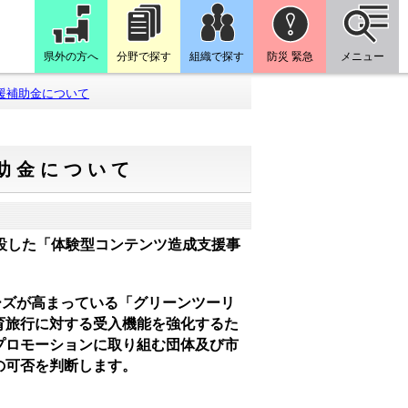
県外の方へ
分野で探す
組織で探す
防災 緊急
メニュー
援補助金について
助金について
設した「体験型コンテンツ造成支援事
ーズが高まっている「グリーンツーリ
育旅行に対する受入機能を強化するた
プロモーションに取り組む団体及び市
の可否を判断します。