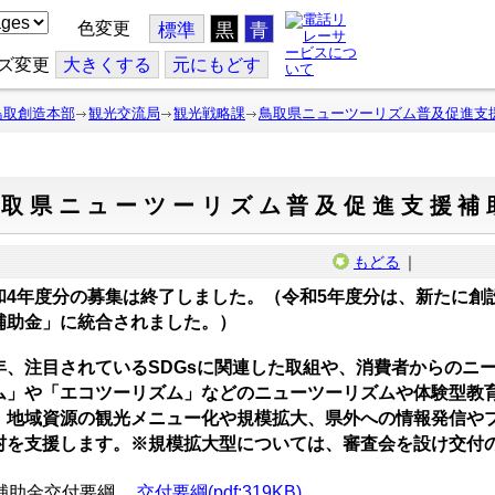
色変更
標準
黒
青
ズ変更
大
きくする
元
にもどす
鳥取創造本部
観光交流局
観光戦略課
鳥取県ニューツーリズム普及促進支
鳥取県ニューツーリズム普及促進支援補
もどる
｜
和4年度分の募集は終了しました。（令和5年度分は、新たに創
補助金」に統合されました。）
年、注目されているSDGsに関連した取組や、消費者からのニ
ム」や「エコツーリズム」などのニューツーリズムや体験型教
、地域資源の観光メニュー化や規模拡大、県外への情報発信や
村を支援します。※規模拡大型については、審査会を設け交付
補助金交付要綱
交付要綱(pdf:319KB)