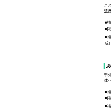
こ
遺
■
■
■
成
規
県
体
■
■
■