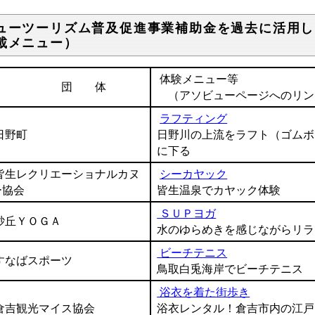
ューツーリズム普及促進事業補助金を過去に活用し
載メニュー）
体験メニュー等
団 体
（アソビューページへのリン
ラフティング
日野町
日野川の上流をラフト（ゴムボ
に下る
皆生レクリエーショナルカヌ
シーカヤック
ー協会
皆生温泉でカヤック体験
ＳＵＰヨガ
砂丘ＹＯＧＡ
水のゆらめきを感じながらリラ
ビーチテニス
すなばスポーツ
鳥取白兎海岸でビーチテニス
浴衣を着た街歩き
倉吉観光マイス協会
浴衣レンタル！倉吉市内の江戸