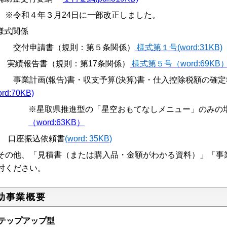
令和４年３月24日に一部改正しました。
様式関係
付申請書（規則：第５条関係）
様式第１号(word:31KB)
績報告書（規則：第17条関係）
様式第５号（word:69KB
業計画(報告)書・収支予算(決算)書・仕入控除税額の確
ord:70KB)
※星取県推進型の「星空おもてなしメニュー」のみ
（word:63KB）
口座振込依頼書
(word:
35KB)
その他、「見積書（または購入品・金額がわかる資料）」「事
付ください。
助事業概要
テップアップ型