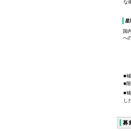
な
星
国
へ
■
■
■
し
募