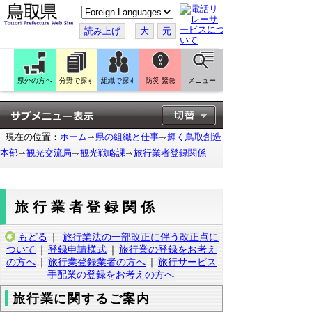
こ
の
ペ
読み上げ
大
元
ー
ジ
を
翻
訳
県外の方へ
分野で探す
組織で探す
防災 緊急
メニュー
す
る
現在の位置：
ホーム
県の組織と仕事
輝く鳥取創造
本部
観光交流局
観光戦略課
旅行業者登録関係
旅行業者登録関係
もどる
｜
旅行業法の一部改正に伴う改正点に
ついて
｜
登録申請様式
｜
旅行業の登録をお考え
の方へ
｜
旅行業登録業者の方へ
｜
旅行サービス
手配業の登録をお考えの方へ
旅行業に関するご案内