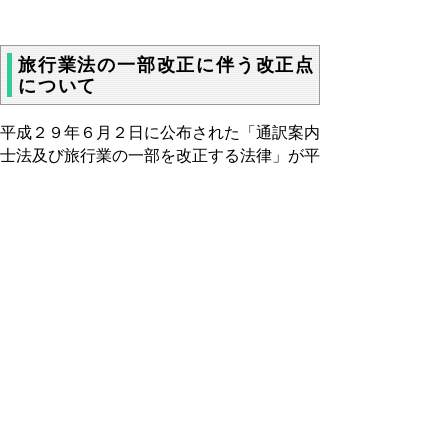
旅行業法の一部改正に伴う改正点
について
平成２９年６月２日に公布された「通訳案内
士法及び旅行業の一部を改正する法律」が平
成３０年１月４日より施行となることを受
け、改正点がありますのでお伝えします。
旅行業法の一部改正について
▲ページ上部に戻る
と
個人情報保護
|
リンクについて
|
著作権に
り
ついて
|
アクセシビリティ
ネ
鳥取県 輝く鳥取創造本部 観光交流
ッ
局 観光戦略課