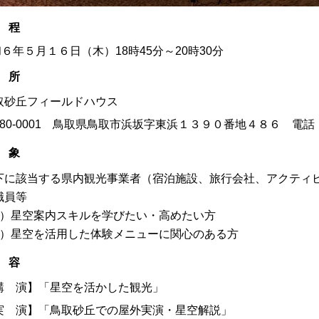
 程
６年５月１６日（木）18時45分～20時30分
 所
取砂丘フィールドハウス
80-0001 鳥取県鳥取市浜坂字東浜１３９０番地４８６ 電話：085
 象
下に該当する県内観光事業者（宿泊施設、旅行会社、アクティ
職員等
1）星空案内スキルを学びたい・高めたい方
2）星空を活用した体験メニューに関心のある方
 容
講 演】
「星空を活かした観光」
実 演】
「鳥取砂丘での屋外実演・星空解説」