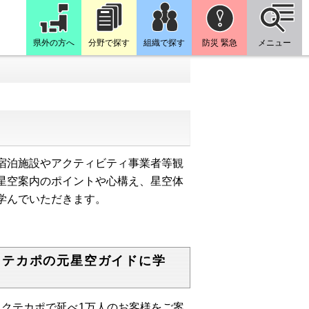
県外の方へ
分野で探す
組織で探す
防災 緊急
メニュー
宿泊施設やアクティビティ事業者等観
星空案内のポイントや心構え、星空体
学んでいただきます。
クテカポの元星空ガイドに学
クテカポで延べ1万人のお客様をご案