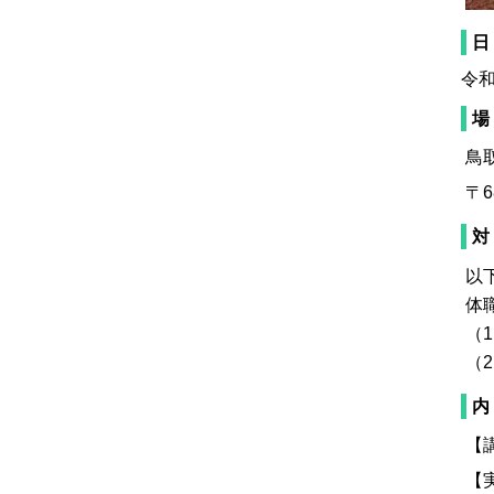
日
令和
場
鳥
〒6
対
以
体
（
（
内
【
【