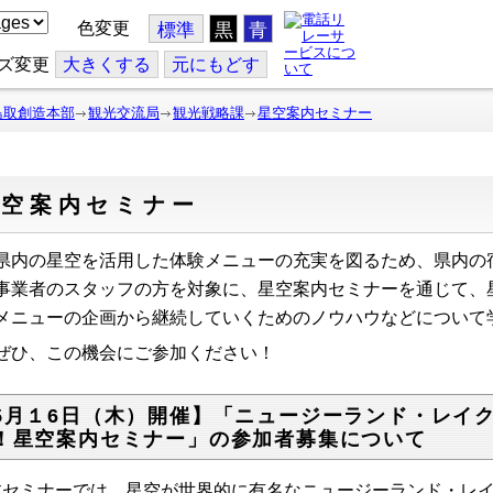
色変更
標準
黒
青
ズ変更
大
きくする
元
にもどす
鳥取創造本部
観光交流局
観光戦略課
星空案内セミナー
星空案内セミナー
内の星空を活用した体験メニューの充実を図るため、県内の
事業者のスタッフの方を対象に、星空案内セミナーを通じて、
メニューの企画から継続していくためのノウハウなどについて
ひ、この機会にご参加ください！
5月１6日（木）開催】「ニュージーランド・レイ
！星空案内セミナー」の参加者募集について
セミナーでは、星空が世界的に有名なニュージーランド・レイ