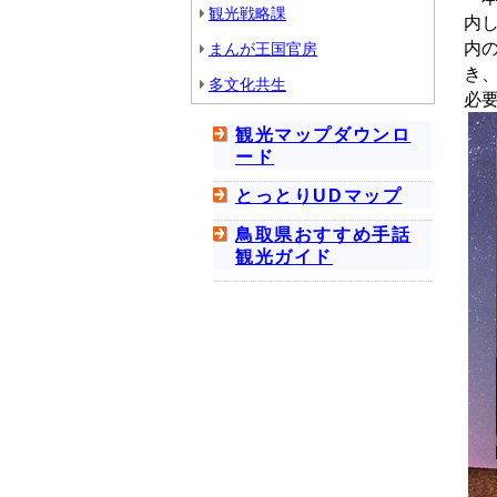
観光戦略課
内し
内
まんが王国官房
き
多文化共生
必
観光マップダウンロ
ード
とっとりUDマップ
鳥取県おすすめ手話
観光ガイド