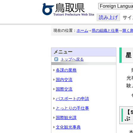
こ
の
ペ
ー
読み上げ
サイ
ジ
を
翻
現在の位置：
ホーム
県の組織と仕事
輝く
訳
す
る
メニュー
トップへ戻る
各課の業務
県
光
国内交流
験
国際交流
ぜ
パスポートの申請
とっとりの手仕事
【
国際観光課
ぶ
文化観光事典
本