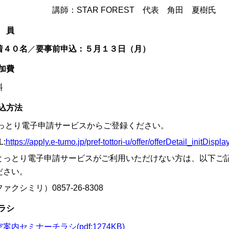
師：STAR FOREST 代表 角田 夏樹氏
 員
着４０名
／
要事前申込：５月１３日（月）
加費
料
込方法
っとり電子申請サービスからご登録ください。
L:
https://apply.e-tumo.jp/pref-tottori-u/offer/offerDetail_init
とっとり電子申請サービスがご利用いただけない方は、以下ご
ださい。
ァクシミリ）0857-26-8308
ラシ
案内セミナーチラシ(pdf:1274KB)