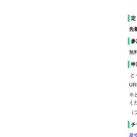
講
定
先
参
無
申
と
UR
※
く
（フ
チ
星空