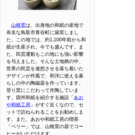
山根窯
は、出身地の和紙の産地で
有名な鳥取市青谷町に築窯しまし
た。この地では、約1,100年前から和
紙が生産され、今でも盛んです。ま
た、民芸運動もこの地にも強い影響
を与えました。そんな土地柄の中、
世界の民芸を連想させる落ち着いた
デザインが作風で、和洋に使える暮
らしの中の陶磁器を作っています。
登り窯にこだわって作陶していま
す。因州和紙を紹介する施設「
あお
や和紙工房
」がすぐ近くなので、セ
ットで訪ねられることをお勧めしま
す。また、あおや和紙工房の喫茶
「ベリー」では、山根窯の器でコー
ヒーがいただけます。