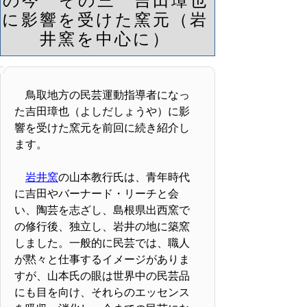
の今 その三 吉田璋也
に影響を受けた窯元（岩
井窯を中心に）
鳥取地方の民芸運動指導者になっ
た吉田璋也（よしだしょうや）に影
響を受けた窯元を前回に続き紹介し
ます。
岩井窯
の山本教行氏は、青年時代
に吉田やバーナード・リーチと会
い、陶芸を志ざし、島根県出西窯で
の修行後、独立し、岩井の地に築窯
しました。一般的に民芸では、職人
が黙々と仕事するイメージがありま
すが、山本氏の眼は世界中の民芸品
にも目を向け、それらのエッセンス