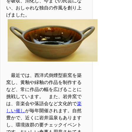
を吸収、消化し、今までの民芸にな
い、おしゃれな独自の作風を創り上
げました。
最近では、西洋式倒煙型薪窯を築
窯し、黄釉や緑釉の作品を制作する
など、常に作品の幅を広げることに
挑戦しています。 また、岩井窯で
は、音楽会や落語会など文化的で
楽
しい催し
が毎年開催されます。自然
豊かで、近くに岩井温泉もあります
し、環境抜群の要チェックイベント
です。おいしい食事も用意されてま