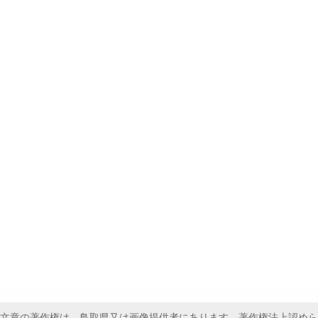
文章の著作権は、鳥取県又は画像提供者にあります。著作権法上認めら