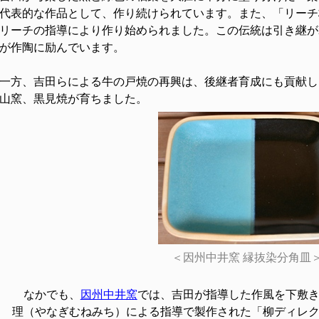
代表的な作品として、作り続けられています。また、「リーチ
リーチの指導により作り始められました。この伝統は引き継が
目が作陶に励んでいます。
方、吉田らによる牛の戸焼の再興は、後継者育成にも貢献し
山窯、黒見焼が育ちました。
＜因州中井窯 縁抜染分角皿
なかでも、
因州中井窯
では、吉田が指導した作風を下敷
理（やなぎむねみち）による指導で製作された「柳ディレ