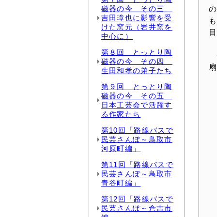
磁器の今 その三
の
吉田璋也に影響を受
も
けた窯元（岩井窯を
中心に）
第８回 とっとり陶
一
磁器の今 その四
扇
生田和孝の弟子たち
第９回 とっとり陶
磁器の今 その五
日本工芸会で活躍す
る作家たち
第10回「路線バスで
民芸さんぽ～鳥取市
河原町編」
第11回「路線バスで
民芸さんぽ～鳥取市
青谷町編」
第12回「路線バスで
民芸さんぽ～倉吉市