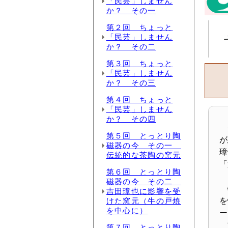
「民芸」しません
か？ その一
第２回 ちょっと
「民芸」しません
か？ その二
第３回 ちょっと
「民芸」しません
か？ その三
第４回 ちょっと
「民芸」しません
か？ その四
美
第５回 とっとり陶
が
磁器の今 その一
璋
伝統的な茶陶の窯元
「
第６回 とっとり陶
磁器の今 その二
特
吉田璋也に影響を受
けた窯元（牛の戸焼
を
を中心に）
ー
吉
第７回 とっとり陶