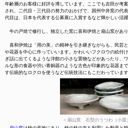
年齢層のお客様に好評を博しています。ここでも吉田が考
され、二代目・三代目の努力のおかげで、因州中井窯の代
代目は、日本を代表する公募展に入賞するなど輝かしい活
牛の戸焼で修行し、独立した窯に喜和伊焼と扇山窯が
喜和伊焼は「用の美」の精神を引き継ぎながらも、民芸と
や花器を中心に作っていいます。かわいいフクロウの絵付
ぎ話に出てくるような洋館の小さな置物などがあったり、
ルな形の食器や渋い青銅器のような古色が印象的な花器ま
す伝統的なロクロを使うなど伝統技法にもこだわっていま
＜扇山窯 石型のうつわ（小皿
扇山窯
は柿の産地にあり、柿の枝の灰を利用した釉薬と