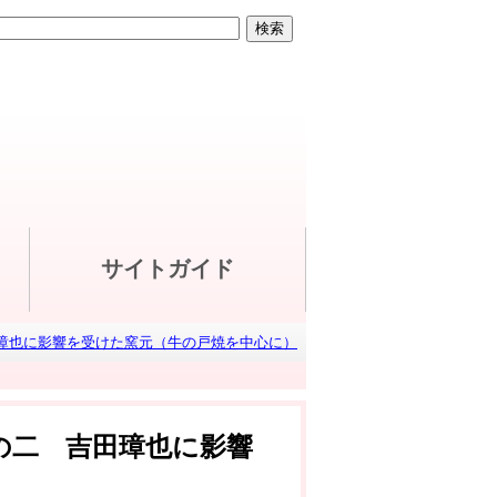
サイトガイド
璋也に影響を受けた窯元（牛の戸焼を中心に）
の二 吉田璋也に影響
）