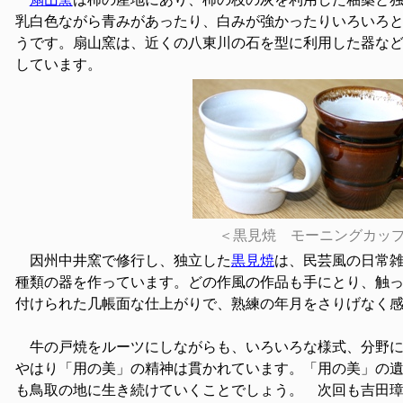
乳白色ながら青みがあったり、白みが強かったりいろいろ
うです。扇山窯は、近くの八東川の石を型に利用した器な
しています。
＜黒見焼 モーニングカッ
因州中井窯で修行し、独立した
黒見焼
は、民芸風の日常
種類の器を作っています。どの作風の作品も手にとり、触
付けられた几帳面な仕上がりで、熟練の年月をさりげなく
牛の戸焼をルーツにしながらも、いろいろな様式、分野に
やはり「用の美」の精神は貫かれています。「用の美」の
も鳥取の地に生き続けていくことでしょう。 次回も吉田