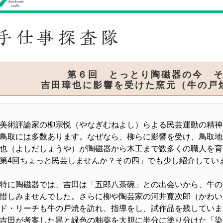
第６回 とっとり陶磁器の今 
吉田璋也に影響を受けた窯元（牛の戸
術評論家の柳宗悦（やなぎむねよし）らよる民芸運動の精神
鳥取には多数あります。なぜなら、柳らに影響を受け、鳥取地
也（よしだしょうや）が陶磁器から木工まで数多くの職人を育
第4回ちょっと民芸しませんか？その四」でも少し紹介してい
に陶磁器では、吉田は「五郎八茶碗」との出会いから、牛の
惜しみませんでした。さらに柳や陶芸家の河井寛次郎（かわい
ド・リーチも牛の戸焼を訪れ、指導をし、試作品を残していま
田が考案した黒と緑色の釉薬を大胆に半分に塗り分けた「染