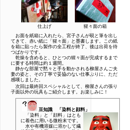
仕上げ
猩々面の箱
お面を紙箱に入れたら、宮子さんが硯と筆を出し
てきて、赤い紙に「猩々面」と墨書します。この紙
を箱に貼ったら製作の全工程が終了、後は出荷を待
つばかりです。
乾燥を含めると、ひとつの猩々面が完成するまで
に要する時間は約１週間。
静かな部屋で黙々と手を動かされる柳屋さんご夫
妻の姿と、その丁寧で妥協のない仕事ぶりに、ただ
感嘆しました。
次回は最終回スペシャルとして、柳屋さんの張り
子面以外の玩具もご紹介します。お楽しみに！
豆知識 「染料と顔料」
「染料」と「顔料」はとも
に着色に用いる微粉末です。
水や有機溶媒に溶かして繊