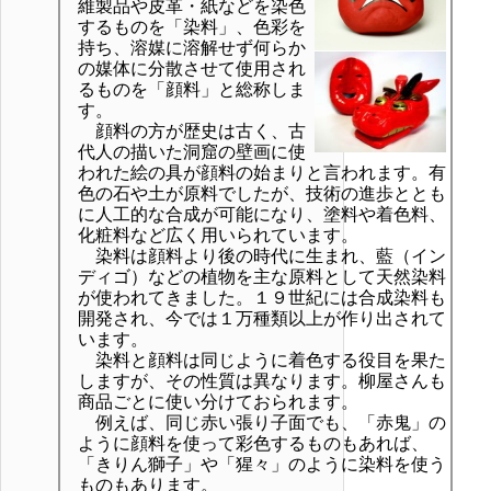
維製品や皮革・紙などを染色
するものを「染料」、色彩を
持ち、溶媒に溶解せず何らか
の媒体に分散させて使用され
るものを「顔料」と総称しま
す。
顔料の方が歴史は古く、古
代人の描いた洞窟の壁画に使
われた絵の具が顔料の始まりと言われます。有
色の石や土が原料でしたが、技術の進歩ととも
に人工的な合成が可能になり、塗料や着色料、
化粧料など広く用いられています。
染料は顔料より後の時代に生まれ、藍（イン
ディゴ）などの植物を主な原料として天然染料
が使われてきました。１９世紀には合成染料も
開発され、今では１万種類以上が作り出されて
います。
染料と顔料は同じように着色する役目を果た
しますが、その性質は異なります。柳屋さんも
商品ごとに使い分けておられます。
例えば、同じ赤い張り子面でも、「赤鬼」の
ように顔料を使って彩色するものもあれば、
「きりん獅子」や「猩々」のように染料を使う
ものもあります。