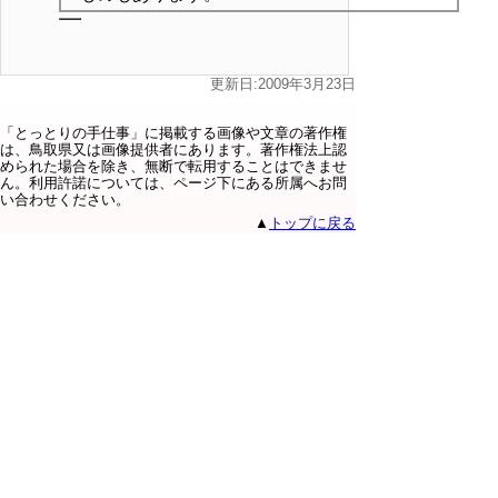
更新日:2009年3月23日
「とっとりの手仕事」に掲載する画像や文章の著作権
は、鳥取県又は画像提供者にあります。著作権法上認
められた場合を除き、無断で転用することはできませ
ん。利用許諾については、ページ下にある所属へお問
い合わせください。
▲
トップに戻る
鳥取県商工労働部市場開拓局販路拡
大・輸出促進課
住所 〒680-8570鳥取県鳥取市東町一丁目220番
地
電話 0857-26-7833 ファクシミリ 0857-21-
0609
E-mail hanro-yusyutsu@pref.tottori.lg.jp
Copyright(C) 2006～ 鳥取県(Tottori Prefectural
Government) All Rights Reserved. 法人番号
7000020310000