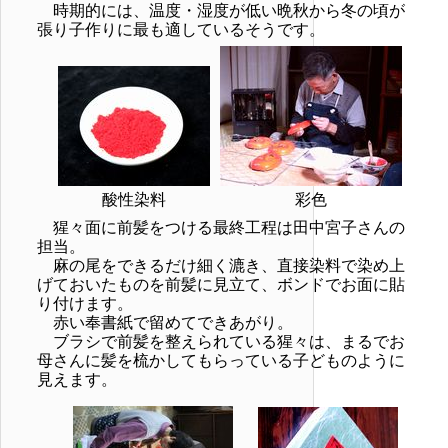
時期的には、温度・湿度が低い晩秋から冬の頃が
張り子作りに最も適しているそうです。
酸性染料
彩色
猩々面に前髪をつける最終工程は田中宮子さんの
担当。
麻の尾をできるだけ細く漉き、直接染料で染め上
げておいたものを前髪に見立て、ボンドでお面に貼
り付けます。
赤い奉書紙で留めてできあがり。
ブラシで前髪を整えられている猩々は、まるでお
母さんに髪を梳かしてもらっている子どものように
見えます。