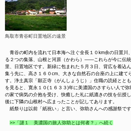
鳥取市青谷町日置地区の遠景
青谷の町内を流れて日本海へ注ぐ全長１０km余の日置川
る２つの集落、山根と河原（かわら）――これらが今に伝
里、日置地区です。新緑に包まれた５月３日、背広を着込
集う先に、高さ１６０cm、大きな自然石の台座の上に建て
す。浄土真宗「願正寺（がんしょうじ）」住職の読経とと
を見ると、寛永１０(１６３３)年に美濃国のさすらい人で
の家で病気の介抱を受け、快癒した礼に紙漉きの技を伝授
後に下隣の山根村へ広まったことが記してあります。
紙祭りは以前「紙祝い」と言い、弥助さんへの感謝祭で
>>「謎１ 美濃国の旅人弥助とは何者？」へ続く