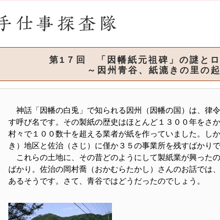
第1７回 「因幡紙元祖碑」の謎とロマ
～因州青谷、紙漉きの里の起
神話「因幡の白兎」で知られる因州（因幡の国）は、律令
す呼び名です。その製紙の歴史はほとんど１３００年をさ
村々で１００数十を超える業者が紙を作っていました。し
き）地区と佐治（さじ）に僅か３５の事業所を残すばかり
これらの土地に、その昔どのようにして製紙業が興ったの
ばかり。佐治の岡村喬（おかむらたかし）さんのお話では
あるそうです。さて、青谷ではどうだったのでしょう。