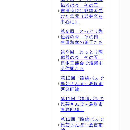
磁器の今 その三
吉田璋也に影響を受
けた窯元（岩井窯を
中心に）
第８回 とっとり陶
磁器の今 その四
生田和孝の弟子たち
第９回 とっとり陶
磁器の今 その五
日本工芸会で活躍す
る作家たち
第10回「路線バスで
民芸さんぽ～鳥取市
河原町編」
第11回「路線バスで
民芸さんぽ～鳥取市
青谷町編」
第12回「路線バスで
民芸さんぽ～倉吉市