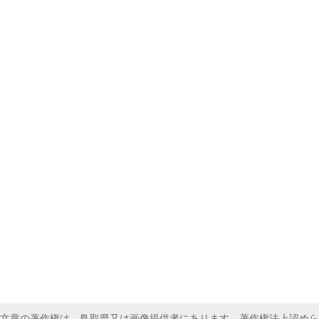
文章の著作権は、鳥取県又は画像提供者にあります。著作権法上認めら