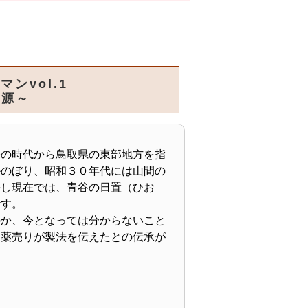
ンvol.1
源～
の時代から鳥取県の東部地方を指
かのぼり、昭和３０年代には山間の
かし現在では、青谷の日置（ひお
です。
か、今となっては分からないこと
、薬売りが製法を伝えたとの伝承が