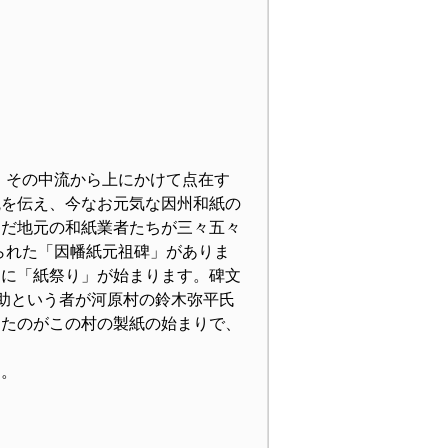
、その中流から上にかけて点在す
統を伝え、今なお元気な因州和紙の
んだ地元の和紙業者たちが三々五々
られた「因幡紙元祖碑」がありま
もに「紙祭り」が始まります。碑文
弥助という者が河原村の鈴木弥平氏
したのがこの村の製紙の始まりで、
す。