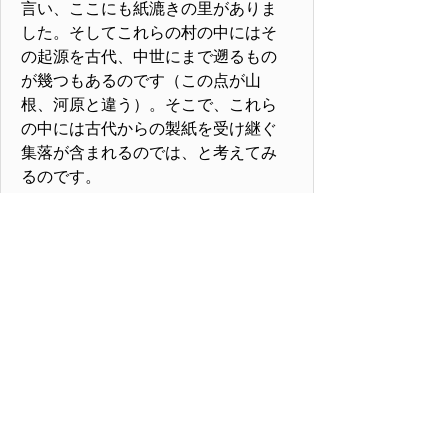
言い、ここにも紙漉きの里がありま
した。そしてこれらの村の中にはそ
の起源を古代、中世にまで遡るもの
が幾つもあるのです（この点が山
根、河原と違う）。そこで、これら
の中には古代からの製紙を受け継ぐ
集落が含まれるのでは、と考えてみ
るのです。
>>「謎５ 紙作りはどこから伝わ
った？（上）」へ続く
※この連載に掲載されているコン
テンツの著作権は筆者の若木剛氏
に帰属します。権利者の許可なく
複製、転用等することは法律で禁
止されています。