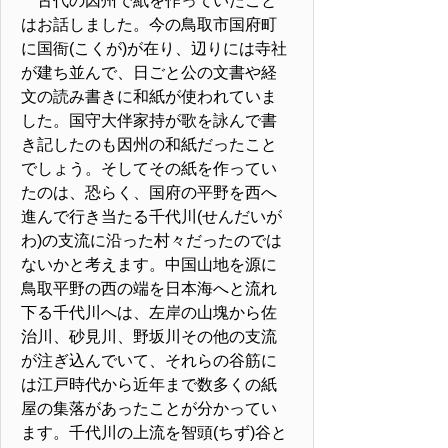
古代の因州で紙を作っていたこと
はお話しました。今の鳥取市国府町
に国衙(こくが)が在り、辺りには寺社
が建ち並んで、日ごと公の文書や経
文の読み書きに和紙が使われていま
した。国守大伴家持が歌を詠んで書
き記したのも因州の和紙だったこと
でしょう。そしてその紙を作ってい
たのは、恐らく、国府の平野を西へ
進んで行き当たる千代川(せんだいが
わ)の支流に沿った村々だったのでは
ないかと考えます。中国山地を源に
鳥取平野の西の端を日本海へと流れ
下る千代川へは、左岸の山塊から佐
治川、砂見川、野坂川その他の支流
が注ぎ込んでいて、それらの谷筋に
は江戸時代から近年まで数多くの紙
屋の集落があったことが分かってい
ます。千代川の上流を智頭(ちず)谷と