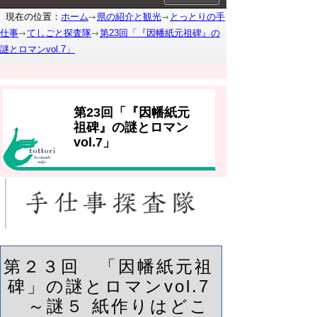
現在の位置：
ホーム
県の紹介と観光
とっとりの手
仕事
てしごと探査隊
第23回「『因幡紙元祖碑』の
謎とロマンvol.7」
第23回「『因幡紙元
祖碑』の謎とロマン
vol.7」
第２３回 「因幡紙元祖
碑」の謎とロマンvol.7
～謎５ 紙作りはどこ