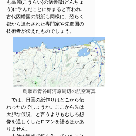
も高麗(こうらい)の僧曇徴(どんちょ
う)に学んだことに始まると言われ、
古代因幡国の製紙も同様に、恐らく
都から遣わされた専門家や先進国の
技術者が伝えたものでしょう。
鳥取市青谷町河原周辺の航空写真
では、日置の紙作りはどこから伝
わったのでしょうか。ここから先は
大胆な仮説、と言うよりもむしろ想
像を逞しくしたロマンを語るほかあ
りません。